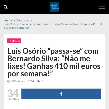
Skip
Skip
to
to
navigation
content
Home
Famosos
Luís Osório “passa-se” com Bernardo Silva: “Não me lixes! Ganhas 410 mil
euros por semana!”
FAMOSOS
Luís Osório “passa-se” com
Bernardo Silva: “Não me
lixes! Ganhas 410 mil euros
por semana!”
20 Setembro, 2024
0
34
Partilhas