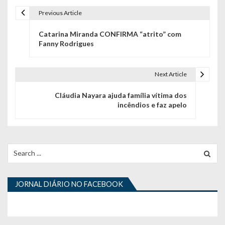
Previous Article
N
Catarina Miranda CONFIRMA “atrito” com
a
Fanny Rodrigues
v
e
Next Article
g
Cláudia Nayara ajuda família vítima dos
incêndios e faz apelo
a
ç
ã
Search
for:
o
d
JORNAL DIÁRIO NO FACEBOOK
e
a