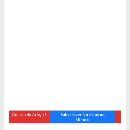
Gostou do Artigo ?
Subscrever Notícias ao
Minuto