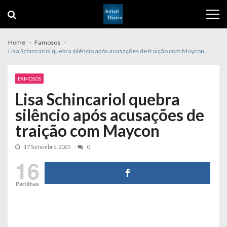
Skip
Skip
to
to
navigation
content
Home
Famosos
Lisa Schincariol quebra silêncio após acusações de traição com Maycon
FAMOSOS
Lisa Schincariol quebra
silêncio após acusações de
traição com Maycon
17 Setembro, 2025
0
16
Partilhas