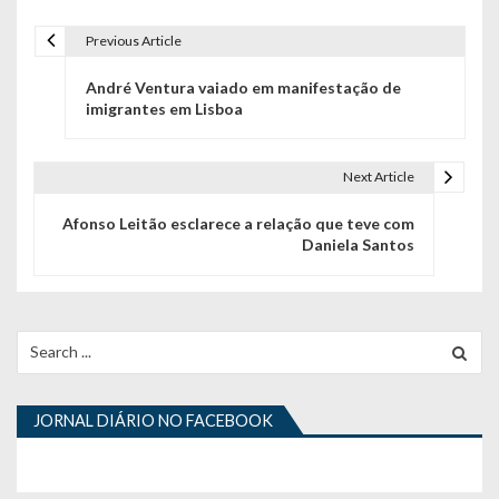
Previous Article
N
André Ventura vaiado em manifestação de
a
imigrantes em Lisboa
v
e
Next Article
g
Afonso Leitão esclarece a relação que teve com
Daniela Santos
a
ç
ã
Search
for:
o
d
JORNAL DIÁRIO NO FACEBOOK
e