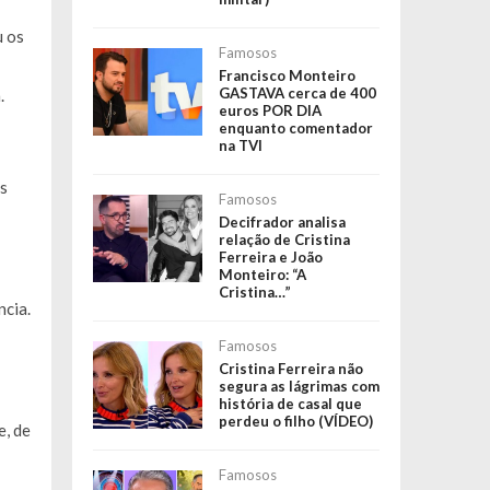
u os
Famosos
Francisco Monteiro
GASTAVA cerca de 400
.
euros POR DIA
enquanto comentador
na TVI
s
Famosos
Decifrador analisa
relação de Cristina
Ferreira e João
Monteiro: “A
Cristina…”
ncia.
Famosos
Cristina Ferreira não
segura as lágrimas com
história de casal que
perdeu o filho (VÍDEO)
e, de
Famosos