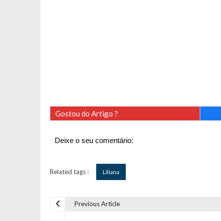
Gostou do Artigo ?
Deixe o seu comentário:
Related tags :
Liliana
Previous Article
N