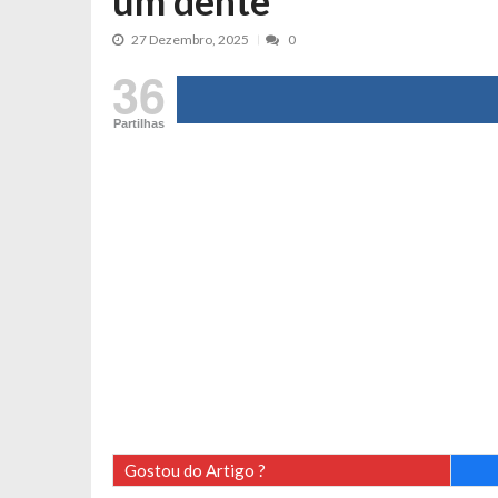
um dente
Tânia Laranjo protagoniza novo mo
27 Dezembro, 2025
0
Cristina Ferreira faz aviso sério sob
36
Aproximação? Margarida Corceiro “v
Grávida? Noélia Pereira faz revelaç
Partilhas
Catarina Miranda critica trabalho
Andrea Soares revela que esteve gr
Maria Botelho Moniz coloca ‘pontos
Sara Santos fica em “pânico” durant
Filipe Delgado volta a imitar o inst
Gonçalo Quinaz CRITICA “dança” d
Catarina Miranda revela “cachet” ap
PSP já tomou medidas em relação a
Inês e Dylan divertem fãs com vídeo
Diogo ARRASA Ariana: “Tu sabias q
Gostou do Artigo ?
Nem vai acreditar na atual profissã