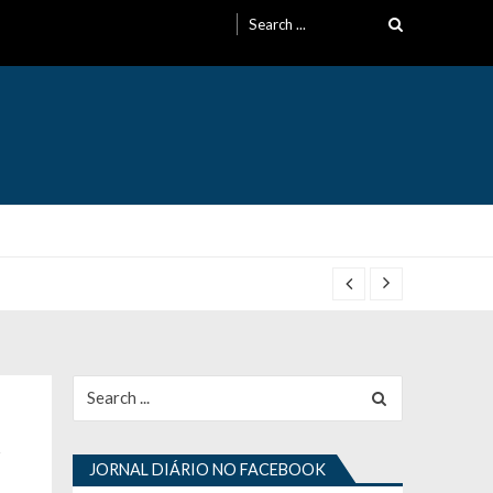
Search
for:
Search
for:
r
JORNAL DIÁRIO NO FACEBOOK