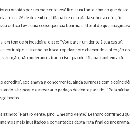
a de 400 euros POR DIA enquanto comentador na TVI
30 JANEIRO, 2026
i interrompido por um momento insólito e um tanto cómico que deixo
xta-feira, 26 de dezembro, Liliana fez uma piada sobre a refeição
sua crítica teve uma consequência bem mais literal do que imaginava
, em tom de brincadeira, disse: “Vou partir um dente à tua custa”.
a sentir algo estranho na boca, rapidamente chamando a atenção do
a situação, não puderam evitar o riso quando Liliana, também a rir,
ão acredito”, exclamava a concorrente, ainda surpresa com a coincidê
nuando a brincar e a mostrar o pedaço de dente partido: “Pela minha
argalhadas.
sistindo: “Parti o dente, juro. É mesmo dente.” Leandro confirmou qu
omentos mais inusitados e comentados desta reta final do programa.