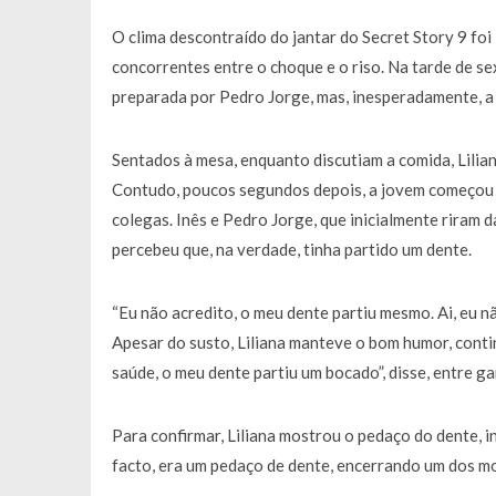
Francisco Monteiro GASTAVA cerc
O clima descontraído do jantar do Secret Story 9 fo
concorrentes entre o choque e o riso. Na tarde de se
preparada por Pedro Jorge, mas, inesperadamente, a 
Sentados à mesa, enquanto discutiam a comida, Liliana
Contudo, poucos segundos depois, a jovem começou 
colegas. Inês e Pedro Jorge, que inicialmente riram d
percebeu que, na verdade, tinha partido um dente.
“Eu não acredito, o meu dente partiu mesmo. Ai, eu n
Apesar do susto, Liliana manteve o bom humor, conti
saúde, o meu dente partiu um bocado”, disse, entre g
Para confirmar, Liliana mostrou o pedaço do dente, in
facto, era um pedaço de dente, encerrando um dos m