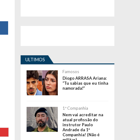
ULTIMOS
Famosos
Diogo ARRASA Ariana:
“Tu sabias que eu tinha
namorada!”
1ª Companhia
Nem vai acreditar na
atual profissão do
instrutor Paulo
Andrade da 1ª
Companhia! (Não é
militar)