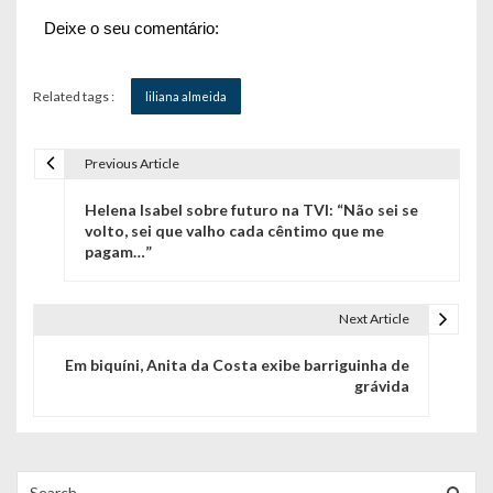
Deixe o seu comentário:
Related tags :
liliana almeida
Previous Article
N
Helena Isabel sobre futuro na TVI: “Não sei se
a
volto, sei que valho cada cêntimo que me
pagam…”
v
e
Next Article
g
Em biquíni, Anita da Costa exibe barriguinha de
a
grávida
ç
ã
Search