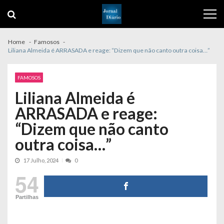
Skip
Skip
to
to
navigation
content
Home
Famosos
Liliana Almeida é ARRASADA e reage: “Dizem que não canto outra coisa…”
FAMOSOS
Liliana Almeida é
ARRASADA e reage:
“Dizem que não canto
outra coisa…”
17 Julho, 2024
0
54
Partilhas