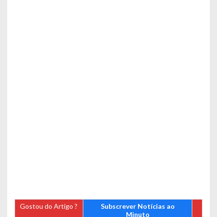
Gostou do Artigo ?
Subscrever Notícias ao
Minuto