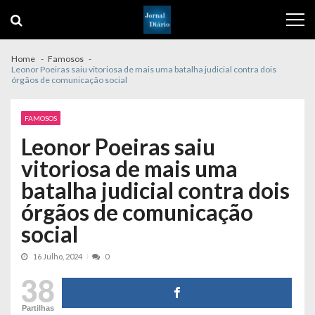
Skip
Skip
to
to
navigation
content
Home
Famosos
Leonor Poeiras saiu vitoriosa de mais uma batalha judicial contra dois
órgãos de comunicação social
FAMOSOS
Leonor Poeiras saiu
vitoriosa de mais uma
batalha judicial contra dois
órgãos de comunicação
social
16 Julho, 2024
0
38
Partilhas