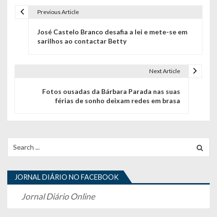
Previous Article
N
José Castelo Branco desafia a lei e mete-se em
a
sarilhos ao contactar Betty
v
e
Next Article
g
Fotos ousadas da Bárbara Parada nas suas
férias de sonho deixam redes em brasa
a
ç
ã
Search
for:
o
d
JORNAL DIÁRIO NO FACEBOOK
e
Jornal Diário Online
a