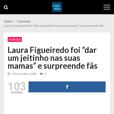
Skip
Skip
to
to
navigation
content
Home
Famosos
Laura Figueiredo foi “dar um jeitinho nas suas mamas” e surpreende fãs
FAMOSOS
Laura Figueiredo foi “dar
um jeitinho nas suas
mamas” e surpreende fãs
10 Novembro, 2024
0
103
Partilhas