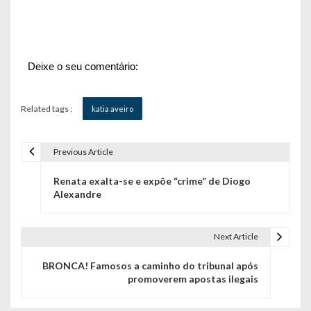
Deixe o seu comentário:
Related tags :
katia aveiro
Previous Article
N
Renata exalta-se e expõe “crime” de Diogo
a
Alexandre
v
e
Next Article
g
BRONCA! Famosos a caminho do tribunal após
promoverem apostas ilegais
a