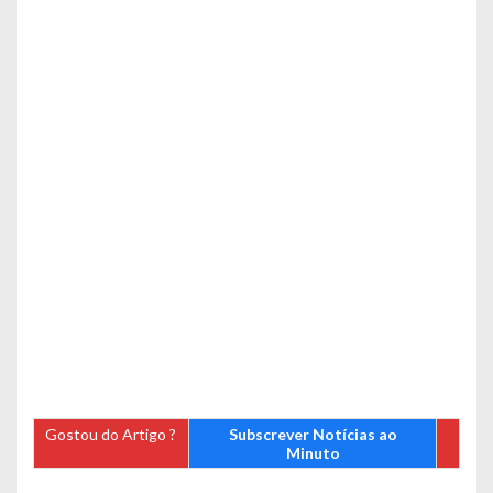
Gostou do Artigo ?
Subscrever Notícias ao
Minuto