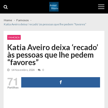
Skip
Skip
to
to
navigation
content
Home
Famosos
Katia Aveiro deixa ‘recado’ às pessoas que lhe pedem “favores”
FAMOSOS
Katia Aveiro deixa ‘recado’
às pessoas que lhe pedem
“favores”
14 Novembro, 2024
0
71
Partilhas