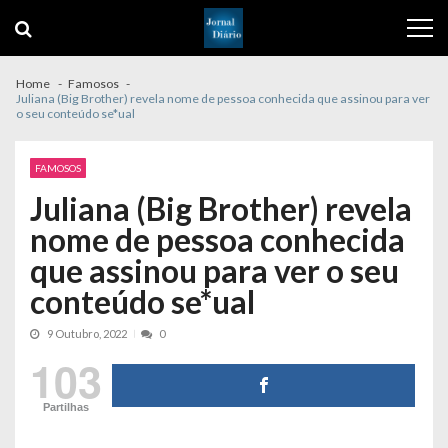
Skip
Skip
to
to
navigation
content
Home
Famosos
Juliana (Big Brother) revela nome de pessoa conhecida que assinou para ver
o seu conteúdo se*ual
FAMOSOS
Juliana (Big Brother) revela
nome de pessoa conhecida
que assinou para ver o seu
conteúdo se*ual
9 Outubro, 2022
0
103
Partilhas