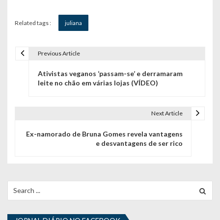
Related tags :
juliana
Previous Article
N
Ativistas veganos ‘passam-se’ e derramaram
a
leite no chão em várias lojas (VÍDEO)
v
e
Next Article
g
Ex-namorado de Bruna Gomes revela vantagens
e desvantagens de ser rico
a
ç
ã
Search
for:
o