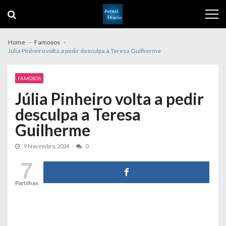
Skip
Skip
to
to
navigation
content
Home
Famosos
Júlia Pinheiro volta a pedir desculpa a Teresa Guilherme
FAMOSOS
Júlia Pinheiro volta a pedir
desculpa a Teresa
Guilherme
9 Novembro, 2024
0
7
Partilhas