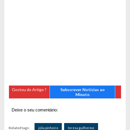
Gostou do Artigo ?
Subscrever Notícias ao
Minuto
Deixe o seu comentário:
Related tags :
júlia pinheiro
teresa guilherme