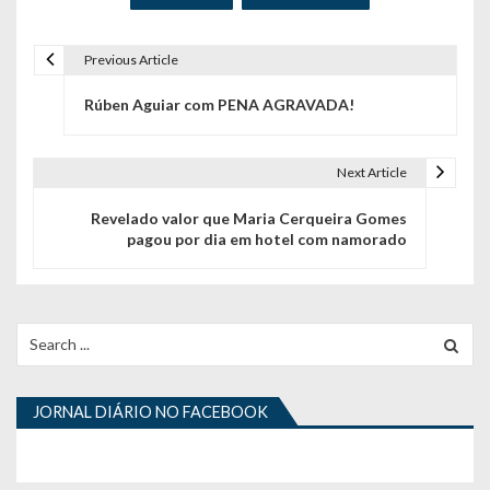
Previous Article
N
Rúben Aguiar com PENA AGRAVADA!
a
v
Next Article
e
Revelado valor que Maria Cerqueira Gomes
g
pagou por dia em hotel com namorado
a
ç
Search
ã
for:
o
JORNAL DIÁRIO NO FACEBOOK
d
e