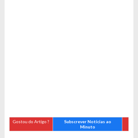
Gostou do Artigo ?
Subscrever Notícias ao
Minuto