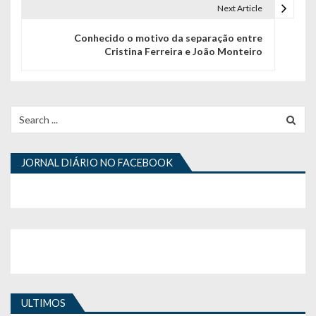
Next Article
g
Conhecido o motivo da separação entre
a
Cristina Ferreira e João Monteiro
ç
ã
Search
o
for:
d
JORNAL DIÁRIO NO FACEBOOK
e
a
r
t
i
g
ULTIMOS