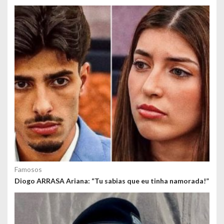
o
s
Famosos
Diogo ARRASA Ariana: “Tu sabias que eu tinha namorada!”