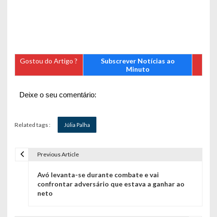
Gostou do Artigo ?
Subscrever Notícias ao
Minuto
Deixe o seu comentário:
Related tags :
Júlia Palha
Previous Article
N
Avó levanta-se durante combate e vai
a
confrontar adversário que estava a ganhar ao
neto
v
e