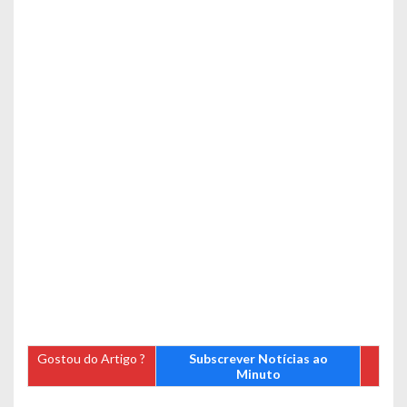
Gostou do Artigo ?
Subscrever Notícias ao
Minuto