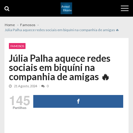
Skip
Skip
to
to
navigation
content
Home
Famosos
Júlia Palha aquece redes sociais em biquíni na companhia de amigas 🔥
FAMOSOS
Júlia Palha aquece redes
sociais em biquíni na
companhia de amigas 🔥
21 Agosto, 2024
0
145
Partilhas