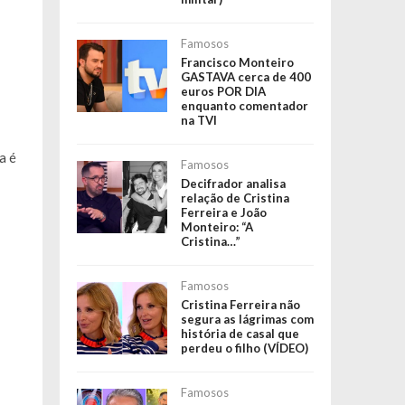
Famosos
Francisco Monteiro
GASTAVA cerca de 400
euros POR DIA
enquanto comentador
na TVI
a é
Famosos
Decifrador analisa
relação de Cristina
Ferreira e João
Monteiro: “A
Cristina…”
Famosos
Cristina Ferreira não
segura as lágrimas com
história de casal que
perdeu o filho (VÍDEO)
Famosos