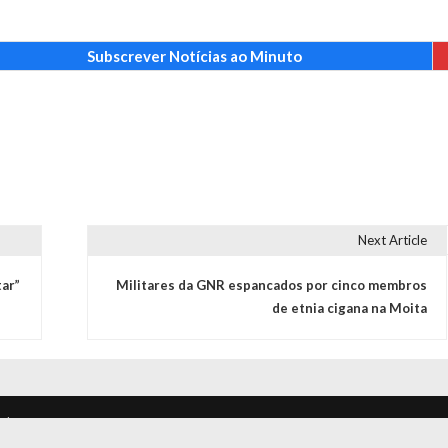
Subscrever Notícias ao Minuto
Next Article
ar”
Militares da GNR espancados por cinco membros
de etnia cigana na Moita
s | Proudly powered by