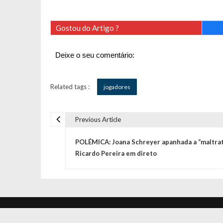
Gostou do Artigo ?
Deixe o seu comentário:
Related tags :
jogadores
Previous Article
N
POLÉMICA: Joana Schreyer apanhada a “maltrat
a
Ricardo Pereira em direto
v
e
Jornal Diário © 2020 Todos os direitos reservado
We Do Dev