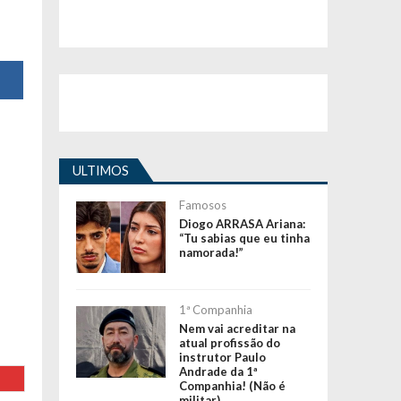
ULTIMOS
Famosos
Diogo ARRASA Ariana:
“Tu sabias que eu tinha
namorada!”
1ª Companhia
Nem vai acreditar na
atual profissão do
instrutor Paulo
Andrade da 1ª
Companhia! (Não é
militar)