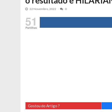
o resultado é HILARI
Cristina Ferreira faz aviso sério sob
22 Novembro, 2022
0
Aproximação? Margarida Corceiro “v
51
Grávida? Noélia Pereira faz revelaç
Catarina Miranda critica trabalho
Partilhas
Andrea Soares revela que esteve gr
Maria Botelho Moniz coloca ‘pontos
Sara Santos fica em “pânico” durant
Filipe Delgado volta a imitar o inst
Gonçalo Quinaz CRITICA “dança” d
Catarina Miranda revela “cachet” ap
PSP já tomou medidas em relação a
Inês e Dylan divertem fãs com vídeo
Diogo ARRASA Ariana: “Tu sabias q
Nem vai acreditar na atual profissã
Gostou do Artigo ?
Francisco Monteiro GASTAVA cerc