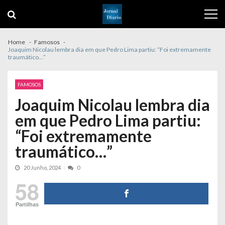
Skip
Skip
to
to
navigation
content
Home
Famosos
Joaquim Nicolau lembra dia em que Pedro Lima partiu: “Foi extremamente
traumático…”
FAMOSOS
Joaquim Nicolau lembra dia
em que Pedro Lima partiu:
“Foi extremamente
traumático…”
20 Junho, 2024
0
58
Partilhas