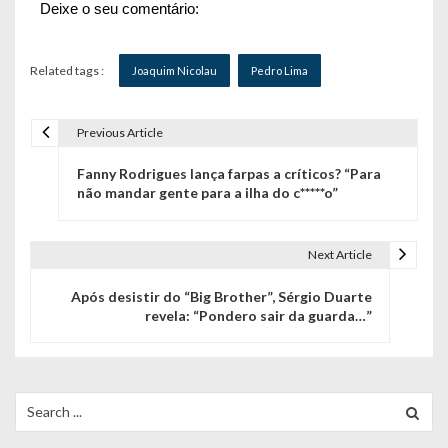
Deixe o seu comentário:
Related tags :
Joaquim Nicolau
Pedro Lima
Previous Article
N
Fanny Rodrigues lança farpas a críticos? “Para
a
não mandar gente para a ilha do c*****o”
v
e
Next Article
g
Após desistir do “Big Brother”, Sérgio Duarte
revela: “Pondero sair da guarda…”
a
ç
ã
Search
for:
o