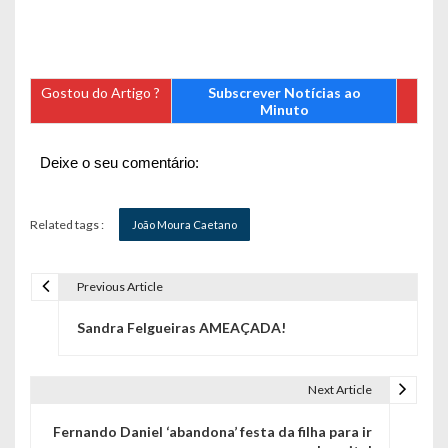
Gostou do Artigo ?
Subscrever Notícias ao
Minuto
Deixe o seu comentário:
Related tags :
João Moura Caetano
Previous Article
N
Sandra Felgueiras AMEAÇADA!
a
v
Next Article
e
Fernando Daniel ‘abandona’ festa da filha para ir