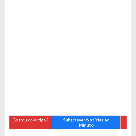
Gostou do Artigo ?
Subscrever Notícias ao
Minuto