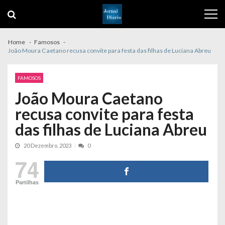
Skip
Skip
to
to
navigation
content
Home
Famosos
João Moura Caetano recusa convite para festa das filhas de Luciana Abreu
FAMOSOS
João Moura Caetano
recusa convite para festa
das filhas de Luciana Abreu
20 Dezembro, 2023
0
74
Partilhas