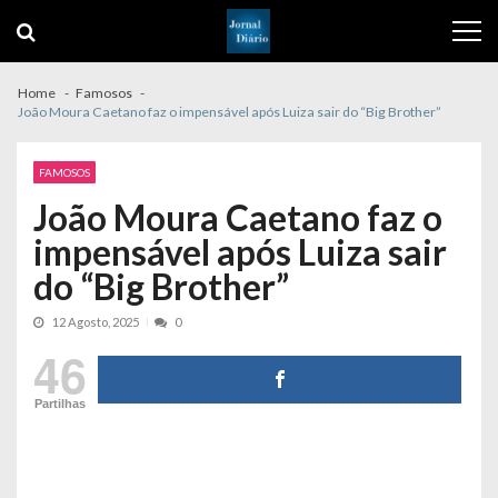
Skip
Skip
to
to
navigation
content
Home
Famosos
João Moura Caetano faz o impensável após Luiza sair do “Big Brother”
FAMOSOS
João Moura Caetano faz o
impensável após Luiza sair
do “Big Brother”
12 Agosto, 2025
0
46
Partilhas