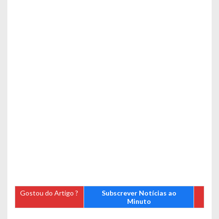
Gostou do Artigo ?
Subscrever Notícias ao
Minuto