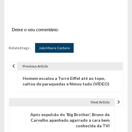
Deixe o seu comentário:
Related tags :
João Moura Caetano
Previous Article
N
Homem escalou a Torre Eiffel até ao topo,
a
saltou de paraquedas e filmou tudo (VÍDEO)
v
e
Next Article
g
Após expulsão do ‘Big Brother’, Bruno de
Carvalho apanhado agarrado a cara bem
a
conhecida da TVI