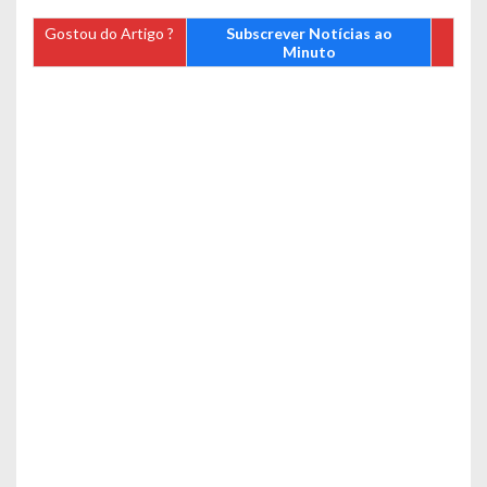
Gostou do Artigo ?
Subscrever Notícias ao
Minuto