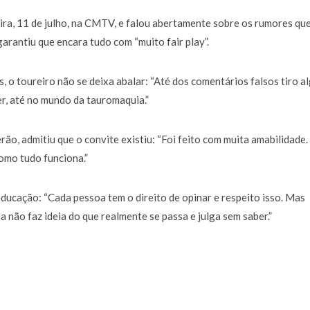
a de 400 euros POR DIA enquanto comentador na TVI
30 JANEIRO, 2026
a, 11 de julho, na CMTV, e falou abertamente sobre os rumores qu
garantiu que encara tudo com “muito fair play”.
 o toureiro não se deixa abalar: “Até dos comentários falsos tiro a
er, até no mundo da tauromaquia.”
rão, admitiu que o convite existiu: “Foi feito com muita amabilidade.
omo tudo funciona.”
ducação: “Cada pessoa tem o direito de opinar e respeito isso. Mas
 não faz ideia do que realmente se passa e julga sem saber.”