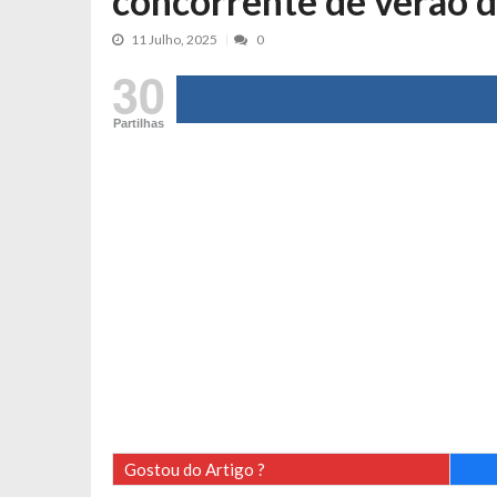
concorrente de verão d
Tânia Laranjo protagoniza novo mo
11 Julho, 2025
0
Cristina Ferreira faz aviso sério sob
30
Aproximação? Margarida Corceiro “v
Grávida? Noélia Pereira faz revelaç
Partilhas
Catarina Miranda critica trabalho
Andrea Soares revela que esteve gr
Maria Botelho Moniz coloca ‘pontos
Sara Santos fica em “pânico” durant
Filipe Delgado volta a imitar o inst
Gonçalo Quinaz CRITICA “dança” d
Catarina Miranda revela “cachet” ap
PSP já tomou medidas em relação a
Inês e Dylan divertem fãs com vídeo
Diogo ARRASA Ariana: “Tu sabias q
Gostou do Artigo ?
Nem vai acreditar na atual profissã