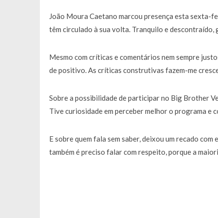
Francisco Monteiro GASTAVA cerc
João Moura Caetano marcou presença esta sexta-feir
têm circulado à sua volta. Tranquilo e descontraído, 
Mesmo com críticas e comentários nem sempre justos,
de positivo. As críticas construtivas fazem-me cresc
Sobre a possibilidade de participar no Big Brother Ve
Tive curiosidade em perceber melhor o programa e c
E sobre quem fala sem saber, deixou um recado com e
também é preciso falar com respeito, porque a maioria