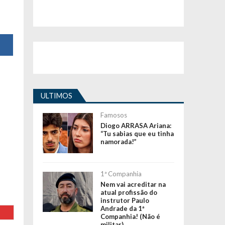
ULTIMOS
Famosos
Diogo ARRASA Ariana:
“Tu sabias que eu tinha
namorada!”
1ª Companhia
Nem vai acreditar na
atual profissão do
instrutor Paulo
Andrade da 1ª
Companhia! (Não é
militar)