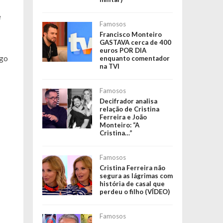
e
Famosos
Francisco Monteiro
GASTAVA cerca de 400
euros POR DIA
lgo
enquanto comentador
na TVI
Famosos
Decifrador analisa
relação de Cristina
Ferreira e João
Monteiro: “A
Cristina…”
Famosos
Cristina Ferreira não
segura as lágrimas com
história de casal que
perdeu o filho (VÍDEO)
Famosos