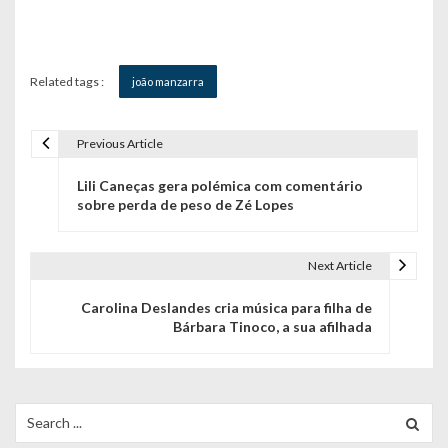
Related tags :
joão manzarra
Previous Article
N
Lili Caneças gera polémica com comentário
a
sobre perda de peso de Zé Lopes
v
e
Next Article
g
Carolina Deslandes cria música para filha de
Bárbara Tinoco, a sua afilhada
a
ç
ã
Search
for: