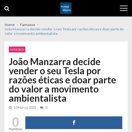
Skip
Skip
to
to
navigation
content
Home
Famosos
João Manzarra decide vender o seu Tesla por razões éticas e doar parte do
valor a movimento ambientalista
FAMOSOS
João Manzarra decide
vender o seu Tesla por
razões éticas e doar parte
do valor a movimento
ambientalista
10 Março, 2025
0
0
Partilhas