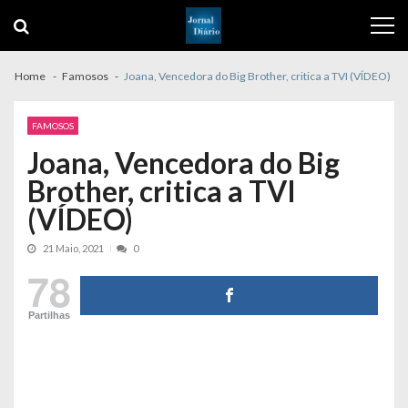
Skip
Skip
to
to
navigation
content
Home
Famosos
Joana, Vencedora do Big Brother, critica a TVI (VÍDEO)
FAMOSOS
Joana, Vencedora do Big
Brother, critica a TVI
(VÍDEO)
21 Maio, 2021
0
78
Partilhas