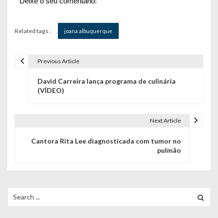
Deixe o seu comentário:
Related tags :
joana albuquerque
Previous Article
N
David Carreira lança programa de culinária
a
(VÍDEO)
v
e
Next Article
g
Cantora Rita Lee diagnosticada com tumor no
pulmão
a
ç
ã
Search
for:
o