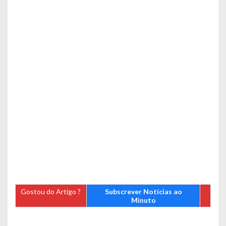
Gostou do Artigo ?
Subscrever Notícias ao
Minuto