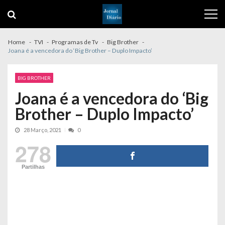
Skip
Skip
to
to
navigation
content
Home
TVI
Programas de Tv
Big Brother
Joana é a vencedora do ‘Big Brother – Duplo Impacto’
BIG BROTHER
Joana é a vencedora do ‘Big
Brother – Duplo Impacto’
28 Março, 2021
0
278
Partilhas