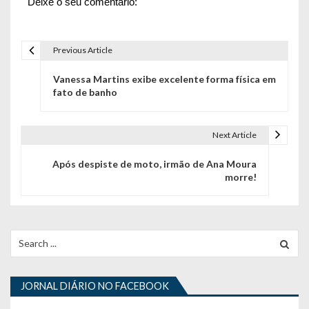
Deixe o seu comentário:
Previous Article
N
Vanessa Martins exibe excelente forma física em
a
fato de banho
v
e
Next Article
g
Após despiste de moto, irmão de Ana Moura
morre!
a
ç
ã
Search
for:
o
d
JORNAL DIÁRIO NO FACEBOOK