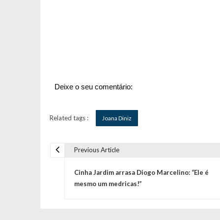
Deixe o seu comentário:
Related tags :
Joana Diniz
Previous Article
N
Cinha Jardim arrasa Diogo Marcelino: “Ele é
a
mesmo um medricas!”
v