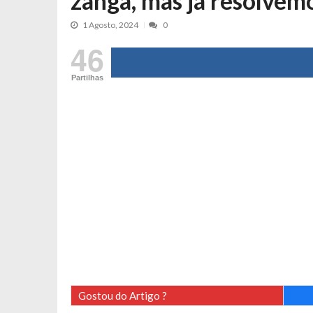
zanga, mas já resolvemo
Tânia Laranjo protagoniza novo mo
1 Agosto, 2024
0
Cristina Ferreira faz aviso sério sob
46
Aproximação? Margarida Corceiro “v
Grávida? Noélia Pereira faz revelaç
Partilhas
Catarina Miranda critica trabalho
Andrea Soares revela que esteve gr
Maria Botelho Moniz coloca ‘pontos
Sara Santos fica em “pânico” durant
Filipe Delgado volta a imitar o inst
Gonçalo Quinaz CRITICA “dança” d
Catarina Miranda revela “cachet” ap
PSP já tomou medidas em relação a
Inês e Dylan divertem fãs com vídeo
Diogo ARRASA Ariana: “Tu sabias q
Gostou do Artigo ?
Nem vai acreditar na atual profissã