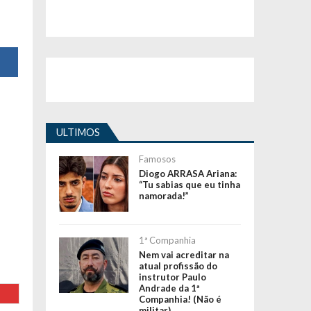
ULTIMOS
Famosos
Diogo ARRASA Ariana:
“Tu sabias que eu tinha
namorada!”
1ª Companhia
Nem vai acreditar na
atual profissão do
instrutor Paulo
Andrade da 1ª
Companhia! (Não é
militar)