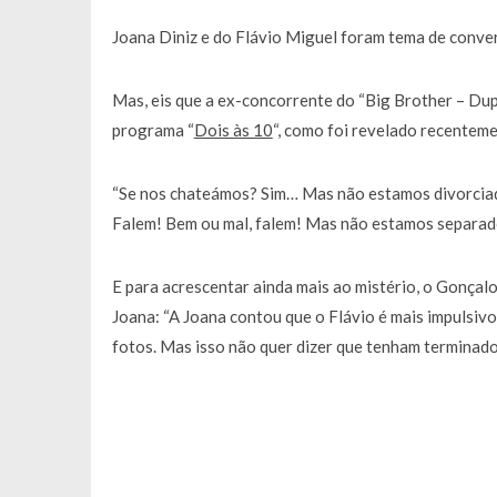
Francisco Monteiro GASTAVA cerc
Joana Diniz e do Flávio Miguel foram tema de conver
Mas, eis que a ex-concorrente do “Big Brother – Dup
programa “
Dois às 10
“, como foi revelado recenteme
“Se nos chateámos? Sim… Mas não estamos divorciad
Falem! Bem ou mal, falem! Mas não estamos separad
E para acrescentar ainda mais ao mistério, o Gonçalo
Joana: “A Joana contou que o Flávio é mais impulsivo
fotos. Mas isso não quer dizer que tenham terminado 