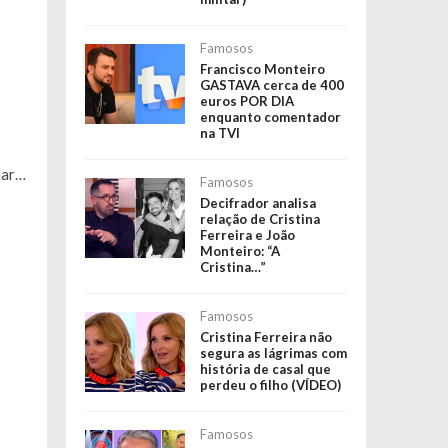
Famosos
Francisco Monteiro
GASTAVA cerca de 400
euros POR DIA
enquanto comentador
na TVI
lar…
Famosos
Decifrador analisa
relação de Cristina
Ferreira e João
Monteiro: “A
Cristina…”
Famosos
Cristina Ferreira não
segura as lágrimas com
história de casal que
perdeu o filho (VÍDEO)
Famosos