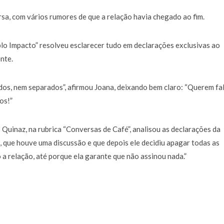
a de 400 euros POR DIA enquanto comentador na TVI
30 JANEIRO, 2026
sa, com vários rumores de que a relação havia chegado ao fim.
lo Impacto” resolveu esclarecer tudo em declarações exclusivas ao
nte.
os, nem separados”, afirmou Joana, deixando bem claro: “Querem fa
os!”
 Quinaz, na rubrica “Conversas de Café”, analisou as declarações da
, que houve uma discussão e que depois ele decidiu apagar todas as
a relação, até porque ela garante que não assinou nada.”