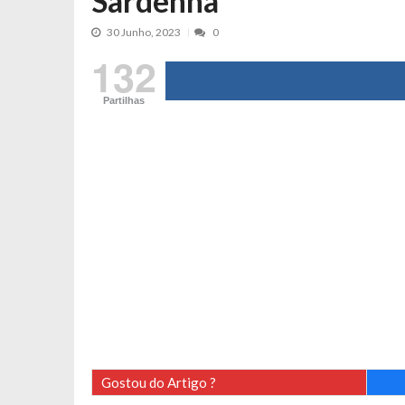
Sardenha
Cristina Ferreira faz aviso sério sob
30 Junho, 2023
0
Aproximação? Margarida Corceiro “v
132
Grávida? Noélia Pereira faz revelaç
Catarina Miranda critica trabalho
Partilhas
Andrea Soares revela que esteve gr
Maria Botelho Moniz coloca ‘pontos
Sara Santos fica em “pânico” durant
Filipe Delgado volta a imitar o inst
Gonçalo Quinaz CRITICA “dança” d
Catarina Miranda revela “cachet” ap
PSP já tomou medidas em relação a
Inês e Dylan divertem fãs com vídeo
Diogo ARRASA Ariana: “Tu sabias q
Nem vai acreditar na atual profissã
Gostou do Artigo ?
Francisco Monteiro GASTAVA cerc