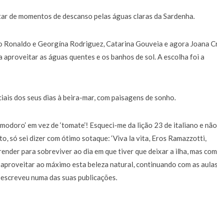
rutar de momentos de descanso pelas águas claras da Sardenha.
ano Ronaldo e Georgína Rodriguez, Catarina Gouveia e agora Joana C
 aproveitar as águas quentes e os banhos de sol. A escolha foi a
ais dos seus dias à beira-mar, com paisagens de sonho.
omodoro’ em vez de ‘tomate’! Esqueci-me da lição 23 de italiano e não
, só sei dizer com ótimo sotaque: ‘Viva la vita, Eros Ramazzotti,
ender para sobreviver ao dia em que tiver que deixar a ilha, mas co
e aproveitar ao máximo esta beleza natural, continuando com as aula
, escreveu numa das suas publicações.