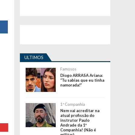
ULTIMOS
Famosos
Diogo ARRASA Ariana:
“Tu sabias que eu tinha
namorada!”
1ª Companhia
Nem vai acreditar na
atual profissão do
instrutor Paulo
Andrade da 1ª
Companhia! (Não é
militar)