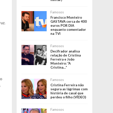
Famosos
Francisco Monteiro
GASTAVA cerca de 400
ruz.
euros POR DIA
enquanto comentador
na TVI
Famosos
Decifrador analisa
relação de Cristina
Ferreira e João
Monteiro: “A
Cristina…”
mo
Famosos
Cristina Ferreira não
s
segura as lágrimas com
história de casal que
perdeu o filho (VÍDEO)
Famosos