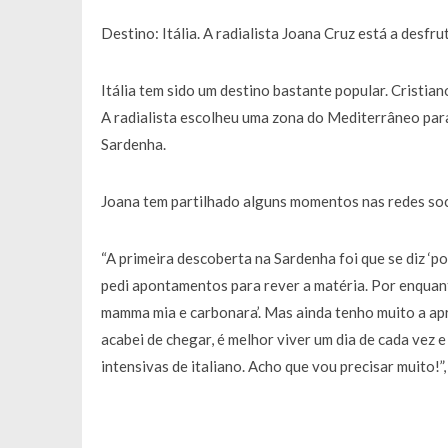
Destino: Itália. A radialista Joana Cruz está a desf
Itália tem sido um destino bastante popular. Cristi
A radialista escolheu uma zona do Mediterrâneo para
Sardenha.
Joana tem partilhado alguns momentos nas redes soci
“A primeira descoberta na Sardenha foi que se diz ‘p
pedi apontamentos para rever a matéria. Por enquanto
mamma mia e carbonara’. Mas ainda tenho muito a apr
acabei de chegar, é melhor viver um dia de cada vez 
intensivas de italiano. Acho que vou precisar muito!”