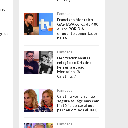
ias
Famosos
Francisco Monteiro
GASTAVA cerca de 400
euros POR DIA
gora
enquanto comentador
na TVI
Famosos
Decifrador analisa
relação de Cristina
Ferreira e João
Monteiro: “A
Cristina…”
Famosos
Cristina Ferreira não
segura as lágrimas com
história de casal que
perdeu o filho (VÍDEO)
Famosos