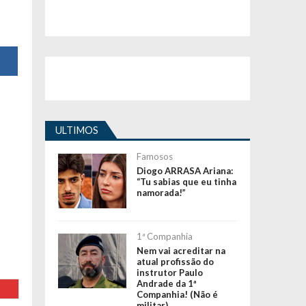
ULTIMOS
Famosos
Diogo ARRASA Ariana:
“Tu sabias que eu tinha
namorada!”
1ª Companhia
Nem vai acreditar na
atual profissão do
instrutor Paulo
Andrade da 1ª
Companhia! (Não é
militar)