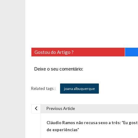
Gostou do Artigo ?
Deixe o seu comentário:
Related tags :
joana albuquerque
Previous Article
N
Cláudio Ramos não recusa sexo a três: “Eu gos
a
de experiências”