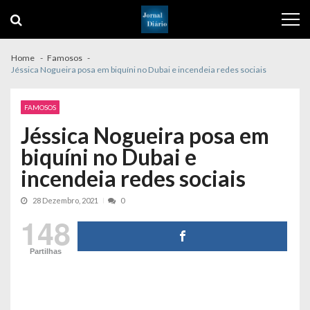
Skip
Skip
to
to
navigation
content
Home
Famosos
Jéssica Nogueira posa em biquíni no Dubai e incendeia redes sociais
FAMOSOS
Jéssica Nogueira posa em
biquíni no Dubai e
incendeia redes sociais
28 Dezembro, 2021
0
148
Partilhas