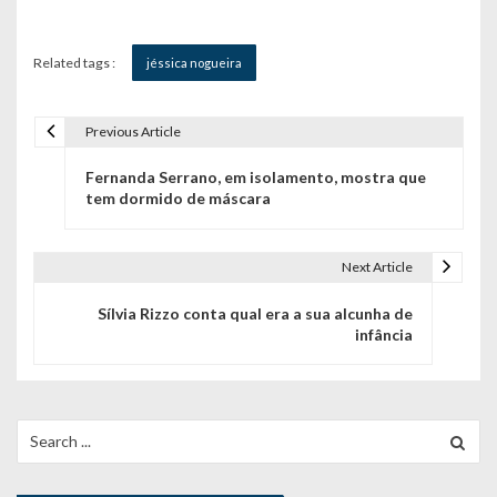
Related tags :
jéssica nogueira
Previous Article
N
Fernanda Serrano, em isolamento, mostra que
a
tem dormido de máscara
v
e
Next Article
g
Sílvia Rizzo conta qual era a sua alcunha de
infância
a
ç
ã
Search
for:
o