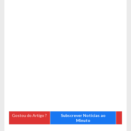
Gostou do Artigo ?
Subscrever Notícias ao
Minuto