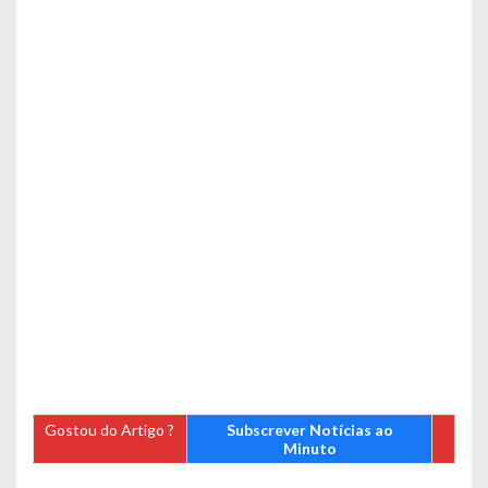
Gostou do Artigo ?
Subscrever Notícias ao
Minuto