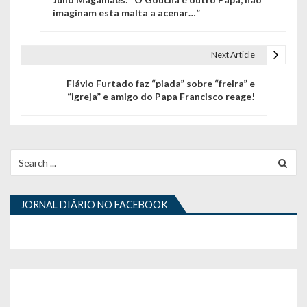
a
imaginam esta malta a acenar…”
v
e
Next Article
g
Flávio Furtado faz “piada” sobre “freira” e
“igreja” e amigo do Papa Francisco reage!
a
ç
ã
Search
for:
o
d
JORNAL DIÁRIO NO FACEBOOK
e
a
r
t