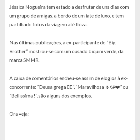
Jéssica Nogueira tem estado a desfrutar de uns dias com
um grupo de amigas, a bordo de um iate de luxo, e tem
partilhado fotos da viagem até Ibiza.
Nas últimas publicações, a ex-participante do “Big
Brother” mostrou-se com um ousado biquíni verde, da
marca SMMR.
A caixa de comentários encheu-se assim de elogios à ex-
concorrente: “Deusa grega ❤️‍🔥”, “Maravilhosa 🌷😘❤️” ou
“Bellissima !”, são alguns dos exemplos.
Ora veja: