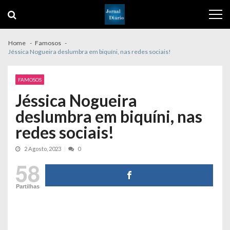
Skip
Skip
to
to
navigation
content
Home
Famosos
Jéssica Nogueira deslumbra em biquíni, nas redes sociais!
FAMOSOS
Jéssica Nogueira
deslumbra em biquíni, nas
redes sociais!
2 Agosto, 2023
0
58
Partilhas