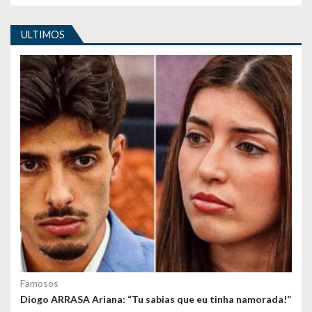
i
ULTIMOS
g
o
s
Famosos
Diogo ARRASA Ariana: “Tu sabias que eu tinha namorada!”