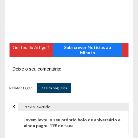
Gostou do Artigo ?
Subscrever Notícias ao
Minuto
Deixe o seu comentário:
Related tags :
jéssica nogueira
Previous Article
N
Jovem levou o seu próprio bolo de aniversário e
a
ainda pagou 17€ de taxa
v