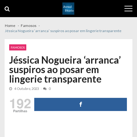
Skip
Skip
to
to
navigation
content
Home
Famosos
Jéssica Nogueira ‘arranca’ suspiros ao posar em lingerie transparente
FAMOSOS
Jéssica Nogueira ‘arranca’
suspiros ao posar em
lingerie transparente
4 Outubro, 2023
0
192
Partilhas