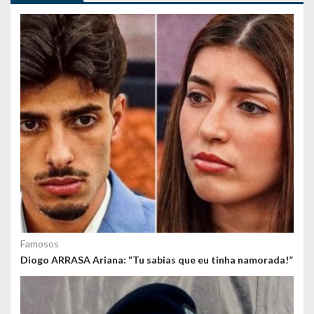
g
o
s
Famosos
Diogo ARRASA Ariana: “Tu sabias que eu tinha namorada!”