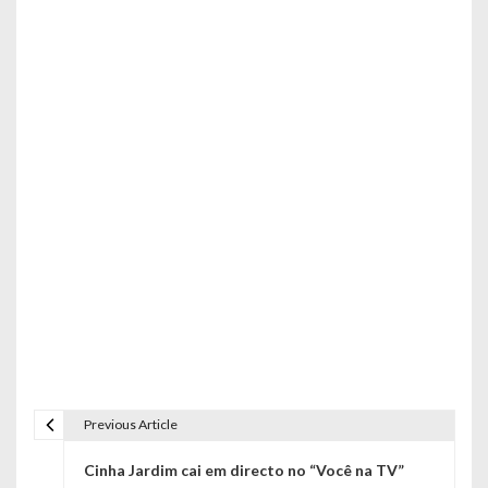
Previous Article
N
Cinha Jardim cai em directo no “Você na TV”
a