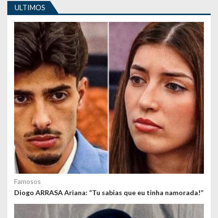
i
ULTIMOS
g
o
s
Famosos
Diogo ARRASA Ariana: “Tu sabias que eu tinha namorada!”