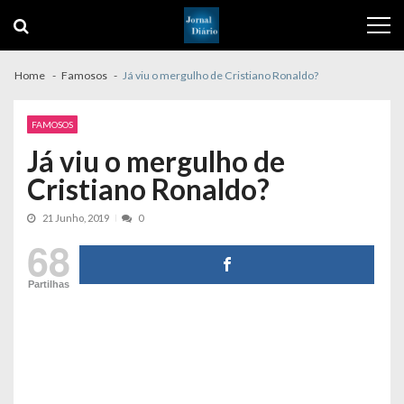
Skip
Skip
to
to
navigation
content
Home
Famosos
Já viu o mergulho de Cristiano Ronaldo?
FAMOSOS
Já viu o mergulho de
Cristiano Ronaldo?
21 Junho, 2019
0
68
Partilhas