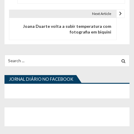
v
Next Article
e
Joana Duarte volta a subir temperatura com
g
fotografia em biquini
a
ç
Search
ã
for:
o
JORNAL DIÁRIO NO FACEBOOK
d
e
a
r
t