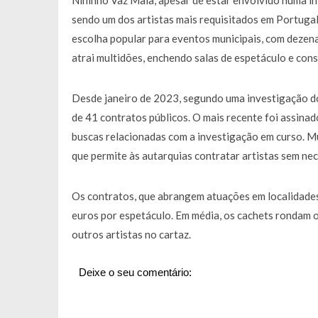
Nininho Vaz Maia, apesar de estar envolvido numa in
Francisco Monteiro GASTAVA cerc
sendo um dos artistas mais requisitados em Portug
escolha popular para eventos municipais, com dezena
atrai multidões, enchendo salas de espetáculo e con
Desde janeiro de 2023, segundo uma investigação do
de 41 contratos públicos. O mais recente foi assinad
buscas relacionadas com a investigação em curso. M
que permite às autarquias contratar artistas sem nec
Os contratos, que abrangem atuações em localidades 
euros por espetáculo. Em média, os cachets rondam o
outros artistas no cartaz.
Deixe o seu comentário: