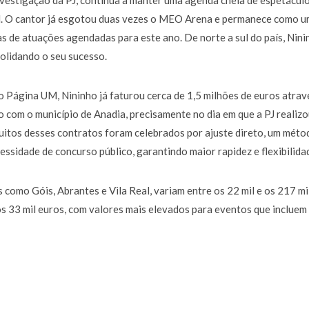
vestigação da PJ, continua a manter uma agenda cheia de espetáculo
a de 400 euros POR DIA enquanto comentador na TVI
30 JANEIRO, 2026
al. O cantor já esgotou duas vezes o MEO Arena e permanece como 
s de atuações agendadas para este ano. De norte a sul do país, Nini
solidando o seu sucesso.
 Página UM, Nininho já faturou cerca de 1,5 milhões de euros atrav
o com o município de Anadia, precisamente no dia em que a PJ realiz
uitos desses contratos foram celebrados por ajuste direto, um méto
essidade de concurso público, garantindo maior rapidez e flexibilida
como Góis, Abrantes e Vila Real, variam entre os 22 mil e os 217 mi
s 33 mil euros, com valores mais elevados para eventos que incluem