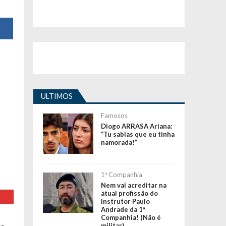
ULTIMOS
Famosos
Diogo ARRASA Ariana:
“Tu sabias que eu tinha
namorada!”
1ª Companhia
Nem vai acreditar na
atual profissão do
instrutor Paulo
Andrade da 1ª
Companhia! (Não é
militar)