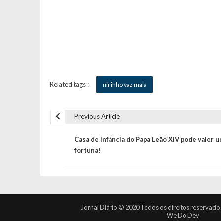
Related tags :
nininho vaz maia
Previous Article
N
Casa de infância do Papa Leão XIV pode valer 
a
fortuna!
v
e
Jornal Diário © 2020 Todos os direitos reservado
We Do Dev