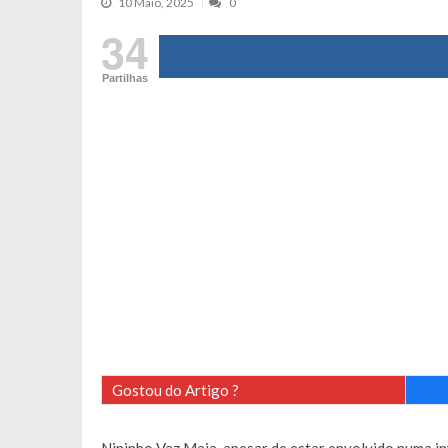
10 Maio, 2025
0
Tânia Laranjo protagoniza novo mo
34
Cristina Ferreira faz aviso sério sob
Partilhas
Aproximação? Margarida Corceiro “v
Grávida? Noélia Pereira faz revelaç
Catarina Miranda critica trabalho
Andrea Soares revela que esteve gr
Maria Botelho Moniz coloca ‘pontos
Sara Santos fica em “pânico” durant
Filipe Delgado volta a imitar o inst
Gonçalo Quinaz CRITICA “dança” d
Catarina Miranda revela “cachet” ap
PSP já tomou medidas em relação a
Inês e Dylan divertem fãs com vídeo
Gostou do Artigo ?
Diogo ARRASA Ariana: “Tu sabias q
Nem vai acreditar na atual profissã