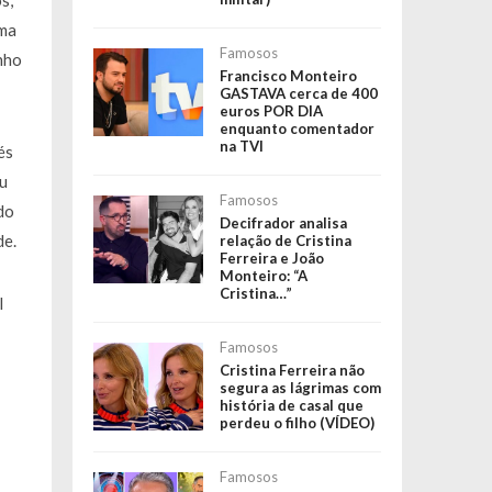
s,
uma
Famosos
nho
Francisco Monteiro
GASTAVA cerca de 400
euros POR DIA
enquanto comentador
na TVI
és
ou
Famosos
do
Decifrador analisa
de.
relação de Cristina
Ferreira e João
Monteiro: “A
Cristina…”
l
Famosos
Cristina Ferreira não
segura as lágrimas com
história de casal que
perdeu o filho (VÍDEO)
Famosos