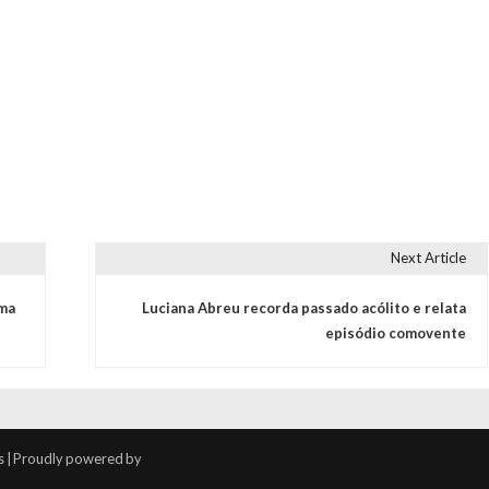
Next Article
uma
Luciana Abreu recorda passado acólito e relata
episódio comovente
s | Proudly powered by