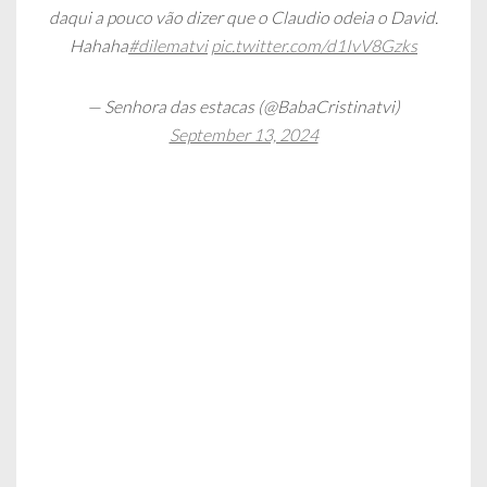
daqui a pouco vão dizer que o Claudio odeia o David.
Hahaha
#dilematvi
pic.twitter.com/d1IvV8Gzks
— Senhora das estacas (@BabaCristinatvi)
September 13, 2024