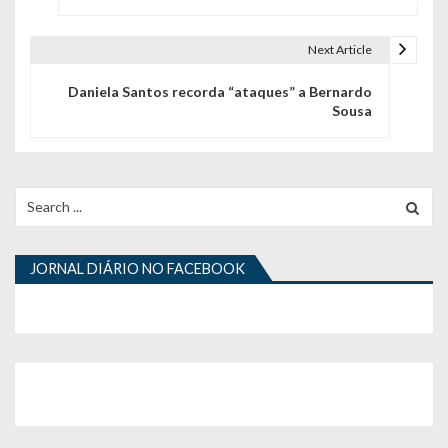
v
e
Next Article
g
Daniela Santos recorda “ataques” a Bernardo
Sousa
a
ç
ã
Search
for:
o
d
JORNAL DIÁRIO NO FACEBOOK
e
a
r
t