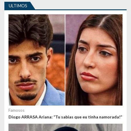
i
ULTIMOS
g
o
s
Famosos
Diogo ARRASA Ariana: “Tu sabias que eu tinha namorada!”