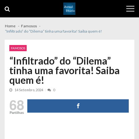
Skip
Skip
to
to
navigation
content
Home
Famosos
“Infiltrado” do “Dilema” tinha uma favorita! Saiba quem é!
FAMOSOS
“Infiltrado” do “Dilema”
tinha uma favorita! Saiba
quem é!
14 Setembro, 2024
0
68
Partilhas