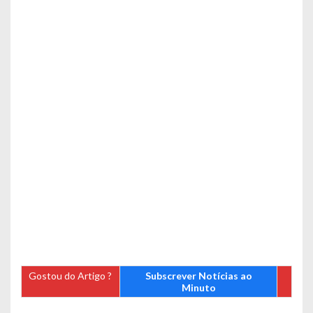
Gostou do Artigo ?
Subscrever Notícias ao
Minuto