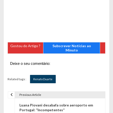
Gostou do Artigo ?
Subscrever Notícias ao
Minuto
Deixe o seu comentário:
Related tags :
Renato Duarte
Previous Article
N
Luana Piovani desabafa sobre aeroporto em
a
Portugal: “Incompetentes”