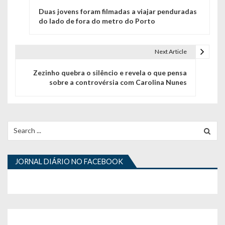
Duas jovens foram filmadas a viajar penduradas
a
do lado de fora do metro do Porto
v
e
Next Article
g
Zezinho quebra o silêncio e revela o que pensa
sobre a controvérsia com Carolina Nunes
a
ç
ã
Search
for:
o
d
JORNAL DIÁRIO NO FACEBOOK
e
a
r