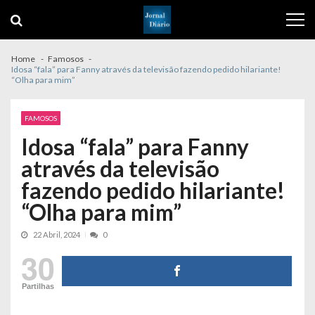
Skip
Skip
to
to
navigation
content
Home
Famosos
Idosa “fala” para Fanny através da televisão fazendo pedido hilariante!
“Olha para mim”
FAMOSOS
Idosa “fala” para Fanny
através da televisão
fazendo pedido hilariante!
“Olha para mim”
22 Abril, 2024
0
30
Partilhas