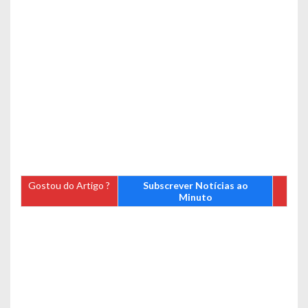
Gostou do Artigo ?
Subscrever Notícias ao
Minuto