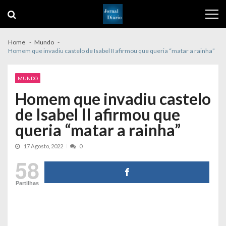
Skip
Skip
to
to
navigation
content
Home
Mundo
Homem que invadiu castelo de Isabel II afirmou que queria “matar a rainha”
MUNDO
Homem que invadiu castelo
de Isabel II afirmou que
queria “matar a rainha”
17 Agosto, 2022
0
58
Partilhas