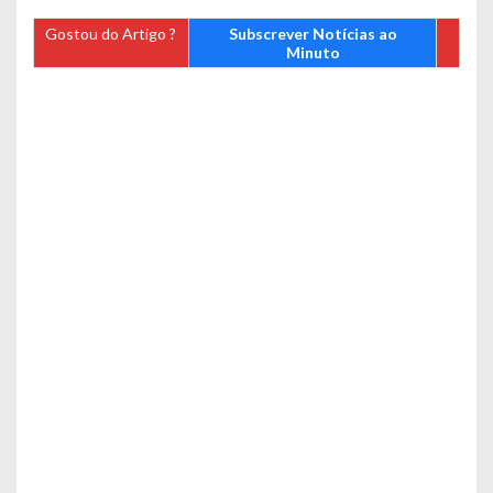
Gostou do Artigo ?
Subscrever Notícias ao
Minuto