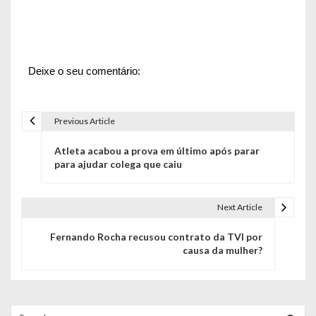
Deixe o seu comentário:
Previous Article
N
Atleta acabou a prova em último após parar
a
para ajudar colega que caiu
v
e
Next Article
g
Fernando Rocha recusou contrato da TVI por
causa da mulher?
a
ç
ã
Search