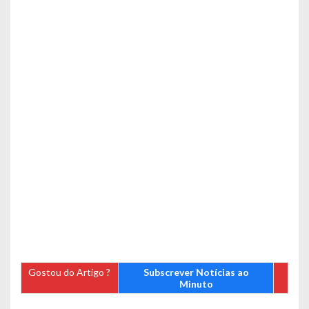
Gostou do Artigo ?
Subscrever Notícias ao
Minuto