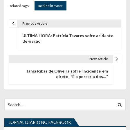
Related tags :
matilde breyner
Previous Article
N
ÚLTIMA HORA: Patrícia Tavares sofre acidente
a
de viação
v
e
Next Article
g
Tânia Ribas de Oliveira sofre ‘incidente’ em
direto: “É a porcaria dos…”
a
ç
ã
Search
for:
o
d
JORNAL DIÁRIO NO FACEBOOK