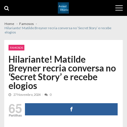
Skip
Skip
to
to
navigation
content
Home
Famosos
Hilariante! Matilde Breyner recria conversa no ‘Secret Story’ e recebe
elogios
FAMOSOS
Hilariante! Matilde
Breyner recria conversa no
‘Secret Story’ e recebe
elogios
27 Novembro, 2024
0
65
Partilhas