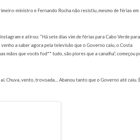
a de 400 euros POR DIA enquanto comentador na TVI
30 JANEIRO, 2026
imeiro-ministro e Fernando Rocha não resistiu, mesmo de férias em
Instagram e atirou:
“Há sete dias vim de férias para Cabo Verde para
 e venho a saber agora pela televisão que o Governo caiu, o Costa
nas mãos que vocês fod** tudo, são piores que a canalha”
, começou p
* aí. Chuva, vento, trovoada… Abanou tanto que o Governo até caiu. 