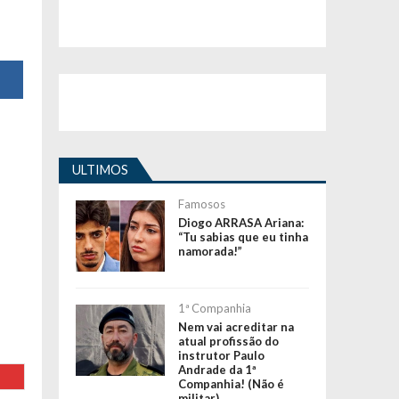
ULTIMOS
Famosos
Diogo ARRASA Ariana:
“Tu sabias que eu tinha
namorada!”
1ª Companhia
Nem vai acreditar na
atual profissão do
instrutor Paulo
Andrade da 1ª
Companhia! (Não é
militar)