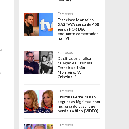
Famosos
Francisco Monteiro
GASTAVA cerca de 400
euros POR DIA
enquanto comentador
na TVI
or
Famosos
Decifrador analisa
relação de Cristina
Ferreira e João
Monteiro: “A
É
Cristina…”
Famosos
Cristina Ferreira não
segura as lágrimas com
história de casal que
perdeu o filho (VÍDEO)
Famosos