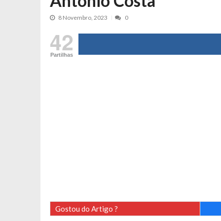
António Costa
Tânia Laranjo protagoniza novo mo
8 Novembro, 2023
0
Cristina Ferreira faz aviso sério sob
42
Aproximação? Margarida Corceiro “v
Grávida? Noélia Pereira faz revelaç
Partilhas
Catarina Miranda critica trabalho
Andrea Soares revela que esteve gr
Maria Botelho Moniz coloca ‘pontos
Sara Santos fica em “pânico” durant
Filipe Delgado volta a imitar o inst
Gonçalo Quinaz CRITICA “dança” d
Catarina Miranda revela “cachet” ap
PSP já tomou medidas em relação a
Inês e Dylan divertem fãs com vídeo
Diogo ARRASA Ariana: “Tu sabias q
Gostou do Artigo ?
Nem vai acreditar na atual profissã