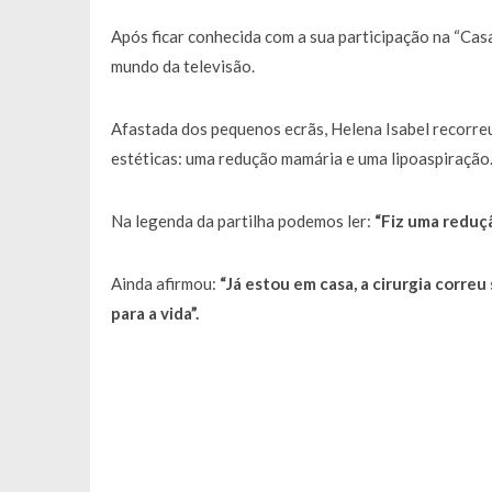
Francisco Monteiro GASTAVA cerc
Após ficar conhecida com a sua participação na “Casa
mundo da televisão.
Afastada dos pequenos ecrãs, Helena Isabel recorreu
estéticas: uma redução mamária e uma lipoaspiração
Na legenda da partilha podemos ler:
“Fiz uma reduç
Ainda afirmou:
“Já estou em casa, a cirurgia correu
para a vida”.