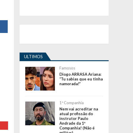
ULTIMOS
Famosos
Diogo ARRASA Ariana:
“Tu sabias que eu tinha
namorada!”
1ª Companhia
Nem vai acreditar na
atual profissão do
instrutor Paulo
Andrade da 1ª
Companhia! (Não é
militar)