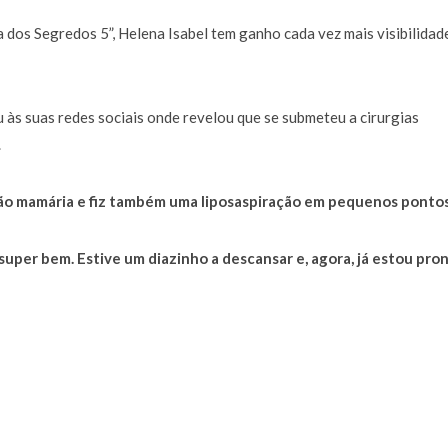
a de 400 euros POR DIA enquanto comentador na TVI
30 JANEIRO, 2026
 dos Segredos 5”, Helena Isabel tem ganho cada vez mais visibilidad
 às suas redes sociais onde revelou que se submeteu a cirurgias
.
ão mamária e fiz também uma liposaspiração em pequenos pontos
 super bem. Estive um diazinho a descansar e, agora, já estou pro