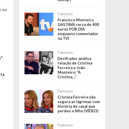
e no
Famosos
Francisco Monteiro
GASTAVA cerca de 400
euros POR DIA
enquanto comentador
na TVI
Famosos
”.
Decifrador analisa
relação de Cristina
Ferreira e João
Monteiro: “A
nta
Cristina…”
Famosos
Cristina Ferreira não
segura as lágrimas com
história de casal que
perdeu o filho (VÍDEO)
Famosos