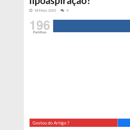
lipoaspiração!
Tânia Laranjo protagoniza novo mo
18 Maio, 2025
0
Cristina Ferreira faz aviso sério sob
196
Aproximação? Margarida Corceiro “v
Grávida? Noélia Pereira faz revelaç
Partilhas
Catarina Miranda critica trabalho
Andrea Soares revela que esteve gr
Maria Botelho Moniz coloca ‘pontos
Sara Santos fica em “pânico” durant
Filipe Delgado volta a imitar o inst
Gonçalo Quinaz CRITICA “dança” d
Catarina Miranda revela “cachet” ap
PSP já tomou medidas em relação a
Inês e Dylan divertem fãs com vídeo
Diogo ARRASA Ariana: “Tu sabias q
Gostou do Artigo ?
Nem vai acreditar na atual profissã