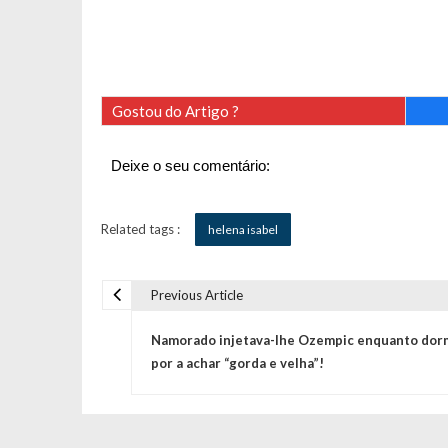
Gostou do Artigo ?
Deixe o seu comentário:
Related tags :
helena isabel
Previous Article
N
Namorado injetava-lhe Ozempic enquanto dor
a
por a achar “gorda e velha”!
v