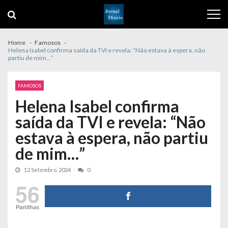
Skip
Skip
to
to
navigation
content
Home
Famosos
Helena Isabel confirma saída da TVI e revela: “Não estava à espera, não
partiu de mim…”
FAMOSOS
Helena Isabel confirma
saída da TVI e revela: “Não
estava à espera, não partiu
de mim…”
12 Setembro, 2024
0
56
Partilhas