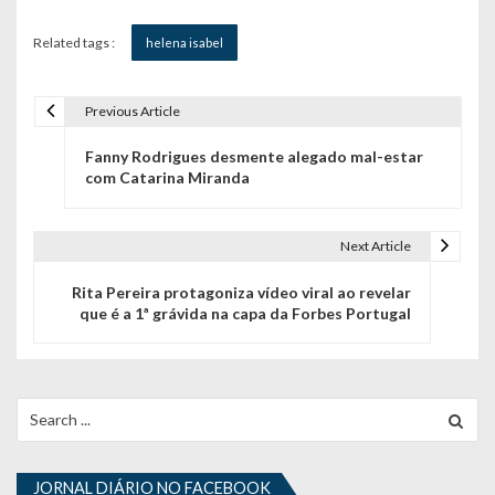
Related tags :
helena isabel
Previous Article
N
Fanny Rodrigues desmente alegado mal-estar
a
com Catarina Miranda
v
e
Next Article
g
Rita Pereira protagoniza vídeo viral ao revelar
que é a 1ª grávida na capa da Forbes Portugal
a
ç
ã
Search
for:
o
d
JORNAL DIÁRIO NO FACEBOOK