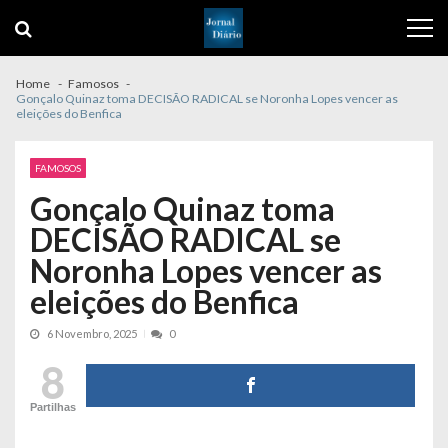
Skip
Skip
to
to
navigation
content
Home
Famosos
Gonçalo Quinaz toma DECISÃO RADICAL se Noronha Lopes vencer as
eleições do Benfica
FAMOSOS
Gonçalo Quinaz toma
DECISÃO RADICAL se
Noronha Lopes vencer as
eleições do Benfica
6 Novembro, 2025
0
8
Partilhas