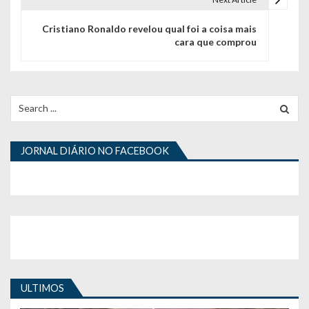
e
g
Cristiano Ronaldo revelou qual foi a coisa mais
cara que comprou
a
ç
ã
Search
for:
o
d
JORNAL DIÁRIO NO FACEBOOK
e
a
r
t
i
ULTIMOS
g