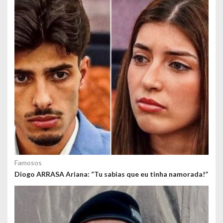
o
s
Famosos
Diogo ARRASA Ariana: “Tu sabias que eu tinha namorada!”