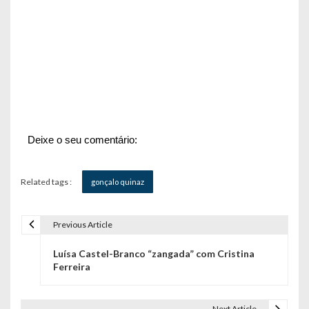
Deixe o seu comentário:
Related tags :
gonçalo quinaz
Previous Article
N
Luísa Castel-Branco “zangada” com Cristina
a
Ferreira
v
Next Article