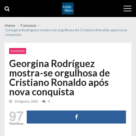
Skip
Skip
to
to
navigation
content
Home
Famosos
Georgina Rodríguez mostra-se orgulhosa de Cristiano Ronaldo após nova
conquista
FAMOSOS
Georgina Rodríguez
mostra-se orgulhosa de
Cristiano Ronaldo após
nova conquista
10 Agosto, 2023
0
97
Partilhas