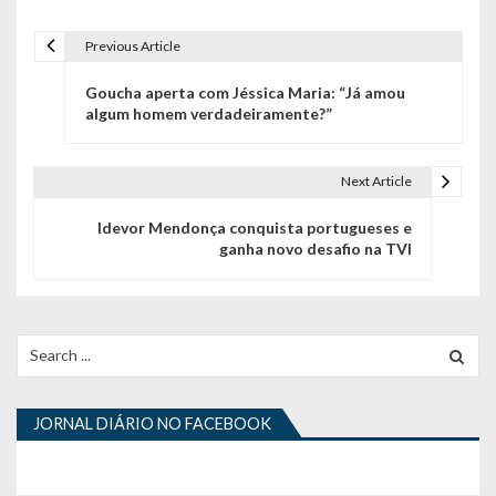
Previous Article
N
Goucha aperta com Jéssica Maria: “Já amou
a
algum homem verdadeiramente?”
v
e
Next Article
g
Idevor Mendonça conquista portugueses e
ganha novo desafio na TVI
a
ç
ã
Search
for:
o
d
JORNAL DIÁRIO NO FACEBOOK
e