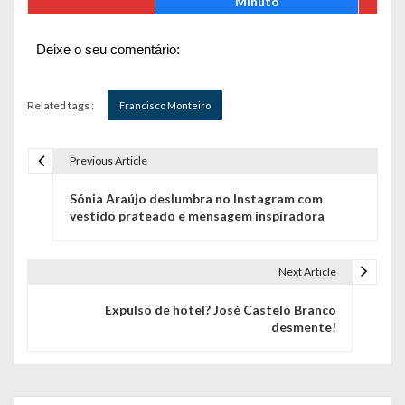
Minuto
Deixe o seu comentário:
Related tags :
Francisco Monteiro
Previous Article
N
Sónia Araújo deslumbra no Instagram com
a
vestido prateado e mensagem inspiradora
v
e
Next Article
g
Expulso de hotel? José Castelo Branco
desmente!
a
ç
ã
Search