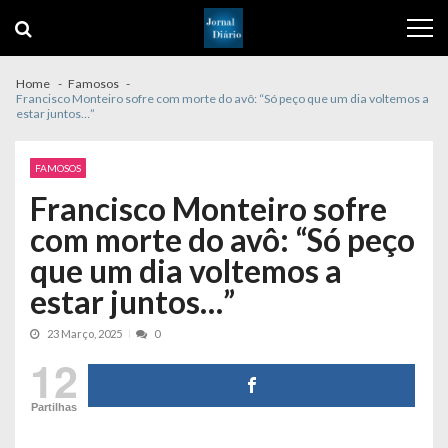
Skip
Skip
to
to
navigation
content
Home
Famosos
Francisco Monteiro sofre com morte do avô: “Só peço que um dia voltemos a
estar juntos…”
FAMOSOS
Francisco Monteiro sofre
com morte do avô: “Só peço
que um dia voltemos a
estar juntos…”
23 Março, 2025
0
12
Partilhas