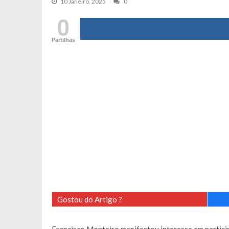
10 Janeiro, 2025
0
Cristina Ferreira faz aviso sério sob
0
Aproximação? Margarida Corceiro “v
Partilhas
Grávida? Noélia Pereira faz revelaç
Catarina Miranda critica trabalho
Andrea Soares revela que esteve gr
Maria Botelho Moniz coloca ‘pontos
Sara Santos fica em “pânico” durant
Filipe Delgado volta a imitar o inst
Gonçalo Quinaz CRITICA “dança” d
Catarina Miranda revela “cachet” ap
PSP já tomou medidas em relação a
Inês e Dylan divertem fãs com vídeo
Diogo ARRASA Ariana: “Tu sabias q
Gostou do Artigo ?
Nem vai acreditar na atual profissã
Francisco Monteiro GASTAVA cerc