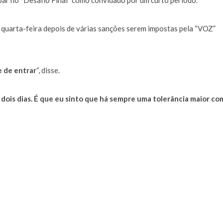
par no “Desafio Final” como convidado por um curto período.
a quarta-feira depois de várias sanções serem impostas pela “VOZ”
 de entrar
“, disse.
dois dias. É que eu sinto que há sempre uma tolerância maior co