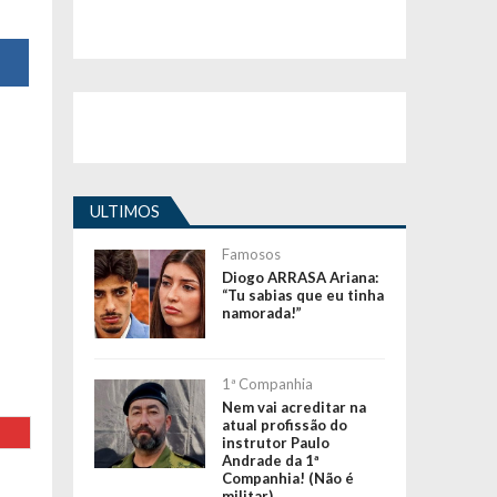
ULTIMOS
Famosos
Diogo ARRASA Ariana:
“Tu sabias que eu tinha
namorada!”
1ª Companhia
Nem vai acreditar na
atual profissão do
instrutor Paulo
Andrade da 1ª
Companhia! (Não é
militar)