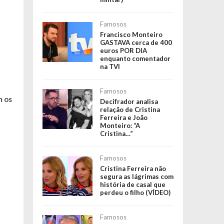
Famosos
Francisco Monteiro
GASTAVA cerca de 400
euros POR DIA
enquanto comentador
na TVI
Famosos
m os
Decifrador analisa
relação de Cristina
Ferreira e João
Monteiro: “A
Cristina…”
Famosos
Cristina Ferreira não
segura as lágrimas com
história de casal que
perdeu o filho (VÍDEO)
Famosos