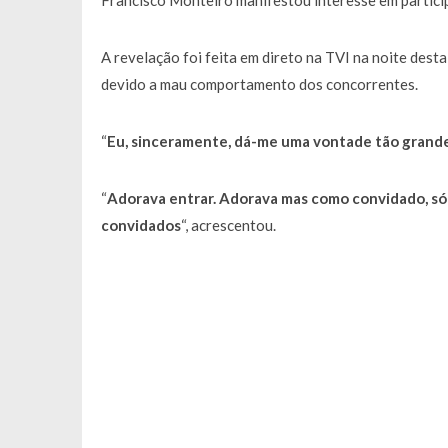
Francisco Monteiro manifestou interesse em partici
A revelação foi feita em direto na TVI na noite dest
devido a mau comportamento dos concorrentes.
“
Eu, sinceramente, dá-me uma vontade tão grande
“
Adorava entrar. Adorava mas como convidado, só 
convidados
“, acrescentou.