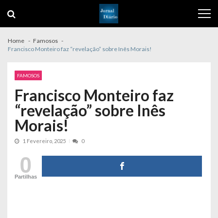
Skip
Skip
to
to
navigation
content
Home
Famosos
Francisco Monteiro faz “revelação” sobre Inês Morais!
FAMOSOS
Francisco Monteiro faz
“revelação” sobre Inês
Morais!
1 Fevereiro, 2025
0
0
Partilhas