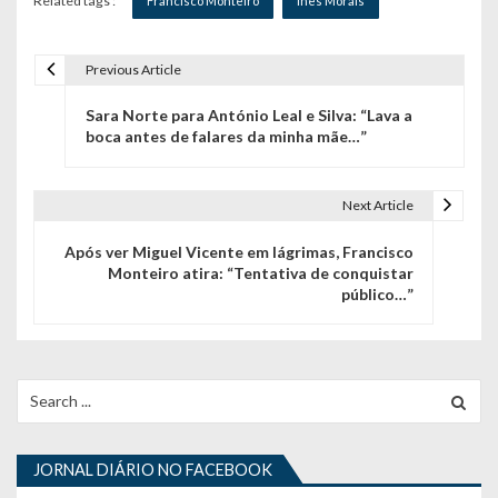
Related tags :
Francisco Monteiro
Inês Morais
Previous Article
N
Sara Norte para António Leal e Silva: “Lava a
a
boca antes de falares da minha mãe…”
v
e
Next Article
g
Após ver Miguel Vicente em lágrimas, Francisco
Monteiro atira: “Tentativa de conquistar
a
público…”
ç
ã
Search
o
for:
d
JORNAL DIÁRIO NO FACEBOOK
e