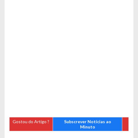
Gostou do Artigo ?
Subscrever Notícias ao
Minuto