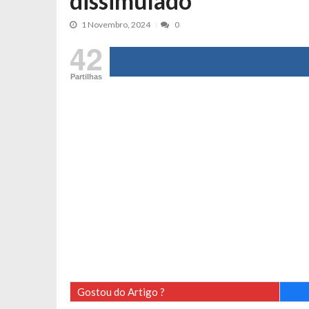
dissimulado”
Maria Botelho Moniz coloca ‘pontos
1 Novembro, 2024
0
Sara Santos fica em “pânico” durant
42
Filipe Delgado volta a imitar o inst
Partilhas
Gonçalo Quinaz CRITICA “dança” d
Catarina Miranda revela “cachet” ap
PSP já tomou medidas em relação a
Inês e Dylan divertem fãs com vídeo
Diogo ARRASA Ariana: “Tu sabias q
Nem vai acreditar na atual profissã
Francisco Monteiro GASTAVA cerc
Gostou do Artigo ?