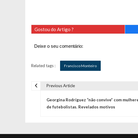
Gostou do Artigo ?
Deixe o seu comentário:
Related tags :
Francisco Monteiro
Previous Article
N
Georgina Rodríguez “não convive” com mulher
a
de futebolistas. Revelados motivos
v