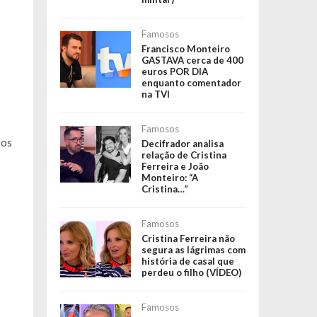
Famosos
Francisco Monteiro
GASTAVA cerca de 400
euros POR DIA
enquanto comentador
na TVI
Famosos
tos
Decifrador analisa
relação de Cristina
Ferreira e João
Monteiro: “A
Cristina…”
Famosos
Cristina Ferreira não
segura as lágrimas com
história de casal que
perdeu o filho (VÍDEO)
Famosos