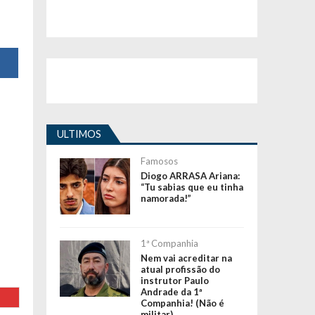
ULTIMOS
Famosos
Diogo ARRASA Ariana:
“Tu sabias que eu tinha
namorada!”
1ª Companhia
Nem vai acreditar na
atual profissão do
instrutor Paulo
Andrade da 1ª
Companhia! (Não é
militar)