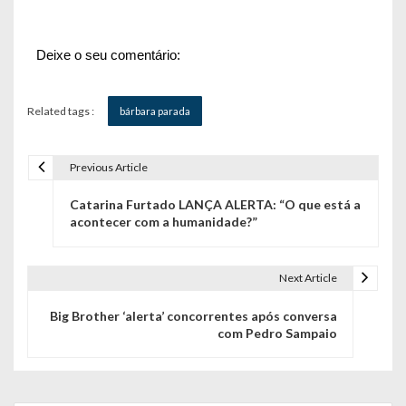
Deixe o seu comentário:
Related tags :
bárbara parada
Previous Article
N
Catarina Furtado LANÇA ALERTA: “O que está a
a
acontecer com a humanidade?”
v
e
Next Article
g
Big Brother ‘alerta’ concorrentes após conversa
com Pedro Sampaio
a
ç