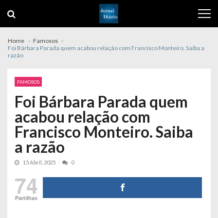
Skip
Skip
to
to
navigation
content
Home
Famosos
Foi Bárbara Parada quem acabou relação com Francisco Monteiro. Saiba a
razão
FAMOSOS
Foi Bárbara Parada quem
acabou relação com
Francisco Monteiro. Saiba
a razão
15 Abril, 2025
0
74
Partilhas