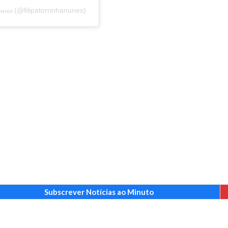
𝓝𝓾𝓷𝓮𝓼 (@filipatorrinhanunes)
Subscrever Notícias ao Minuto