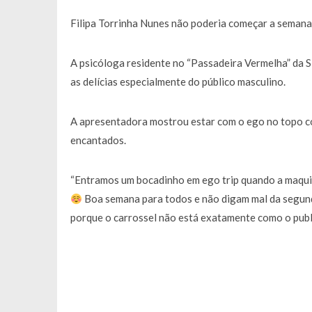
Francisco Monteiro GASTAVA cerc
Filipa Torrinha Nunes não poderia começar a semana
A psicóloga residente no “Passadeira Vermelha” da 
as delícias especialmente do público masculino.
A apresentadora mostrou estar com o ego no topo c
encantados.
“Entramos um bocadinho em ego trip quando a maquilh
Boa semana para todos e não digam mal da segund
porque o carrossel não está exatamente como o publi