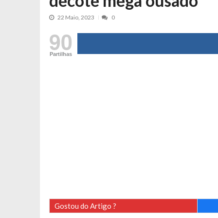
decote mega ousado
Tânia Laranjo protagoniza novo mo
22 Maio, 2023
0
Cristina Ferreira faz aviso sério sob
90
Aproximação? Margarida Corceiro “v
Grávida? Noélia Pereira faz revelaç
Partilhas
Catarina Miranda critica trabalho
Andrea Soares revela que esteve gr
Maria Botelho Moniz coloca ‘pontos
Sara Santos fica em “pânico” durant
Filipe Delgado volta a imitar o inst
Gonçalo Quinaz CRITICA “dança” d
Catarina Miranda revela “cachet” ap
PSP já tomou medidas em relação a
Inês e Dylan divertem fãs com vídeo
Diogo ARRASA Ariana: “Tu sabias q
Gostou do Artigo ?
Nem vai acreditar na atual profissã