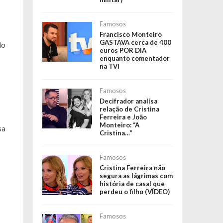
Famosos
Francisco Monteiro
GASTAVA cerca de 400
do
euros POR DIA
enquanto comentador
na TVI
Famosos
Decifrador analisa
relação de Cristina
Ferreira e João
Monteiro: “A
ssa
Cristina…”
Famosos
Cristina Ferreira não
segura as lágrimas com
história de casal que
perdeu o filho (VÍDEO)
Famosos