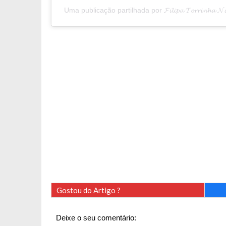
Uma publicação partilhada por 𝓕𝓲𝓵𝓲𝓹𝓪 𝓣𝓸𝓻𝓻𝓲𝓷𝓱𝓪 
Gostou do Artigo ?
Deixe o seu comentário: