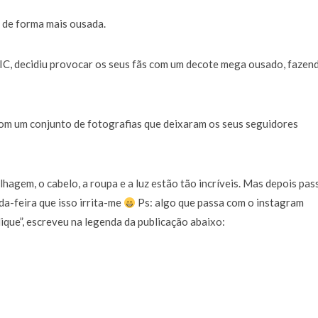
a de 400 euros POR DIA enquanto comentador na TVI
30 JANEIRO, 2026
 de forma mais ousada.
SIC, decidiu provocar os seus fãs com um decote mega ousado, fazen
om um conjunto de fotografias que deixaram os seus seguidores
agem, o cabelo, a roupa e a luz estão tão incríveis. Mas depois pa
a-feira que isso irrita-me
Ps: algo que passa com o instagram
que”, escreveu na legenda da publicação abaixo: