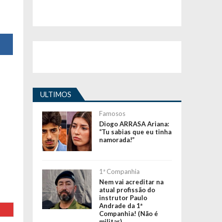
ULTIMOS
Famosos
Diogo ARRASA Ariana:
“Tu sabias que eu tinha
namorada!”
1ª Companhia
Nem vai acreditar na
atual profissão do
instrutor Paulo
Andrade da 1ª
Companhia! (Não é
militar)