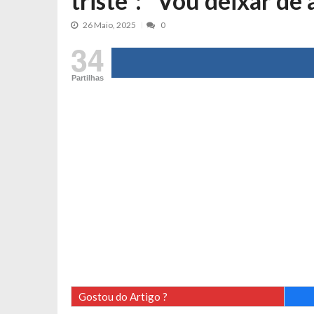
triste”: “Vou deixar de
Tânia Laranjo protagoniza novo mo
26 Maio, 2025
0
Cristina Ferreira faz aviso sério sob
34
Aproximação? Margarida Corceiro “v
Grávida? Noélia Pereira faz revelaç
Partilhas
Catarina Miranda critica trabalho
Andrea Soares revela que esteve gr
Maria Botelho Moniz coloca ‘pontos
Sara Santos fica em “pânico” durant
Filipe Delgado volta a imitar o inst
Gonçalo Quinaz CRITICA “dança” d
Catarina Miranda revela “cachet” ap
PSP já tomou medidas em relação a
Inês e Dylan divertem fãs com vídeo
Diogo ARRASA Ariana: “Tu sabias q
Gostou do Artigo ?
Nem vai acreditar na atual profissã