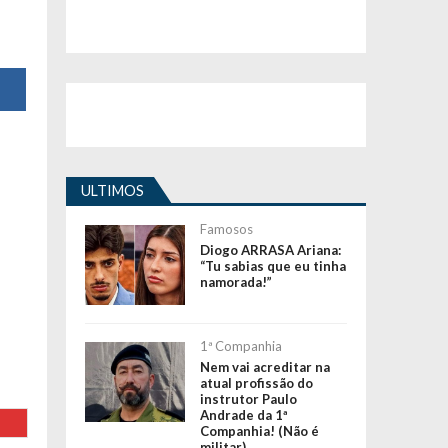
ULTIMOS
Famosos
Diogo ARRASA Ariana:
“Tu sabias que eu tinha
namorada!”
1ª Companhia
Nem vai acreditar na
atual profissão do
instrutor Paulo
Andrade da 1ª
Companhia! (Não é
militar)