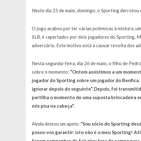
Francisco Monteiro GASTAVA cerc
Neste dia 25 de maio, domingo, o Sporting derrotou 
O jogo acabou por ter várias polémicas à mistura, u
SLB, é «apertado» por dois jogadores do Sporting, M
adversário. Este motivo está a causar revolta dos a
Nesta segunda-feira, dia 26 de maio, o filho de Pedr
sobre o momento:
“Ontem assistimos a um momento
jogador do Sporting sobre um jogador do Benfica. 
ignorar depois do seguinte“. Depois, foi transmi
partilha o momento de uma suposta brincadeira en
nós pisa na cabeça“.
Ainda deixou um apelo:
“Sou sócio do Sporting desd
posso-vos garantir: isto não é o meu Sporting! At
fazem campanhas de fair play fora de campo para m