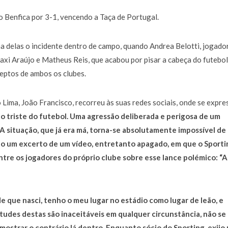
a de 400 euros POR DIA enquanto comentador na TVI
30 JANEIRO, 2026
o Benfica por 3-1, vencendo a Taça de Portugal.
ma delas o incidente dentro de campo, quando Andrea Belotti, jogado
axi Araújo e Matheus Reis, que acabou por pisar a cabeça do futebol
deptos de ambos os clubes.
o Lima, João Francisco, recorreu às suas redes sociais, onde se expr
 triste do futebol. Uma agressão deliberada e perigosa de um
A situação, que já era má, torna-se absolutamente impossível de
tido um excerto de um vídeo, entretanto apagado, em que o Sporti
tre os jogadores do próprio clube sobre esse lance polémico: “A
e que nasci, tenho o meu lugar no estádio como lugar de leão, e
itudes destas são inaceitáveis em qualquer circunstância, não se
ostrar o contrário lá dentro. Enquanto sócio do Sporting, exijo