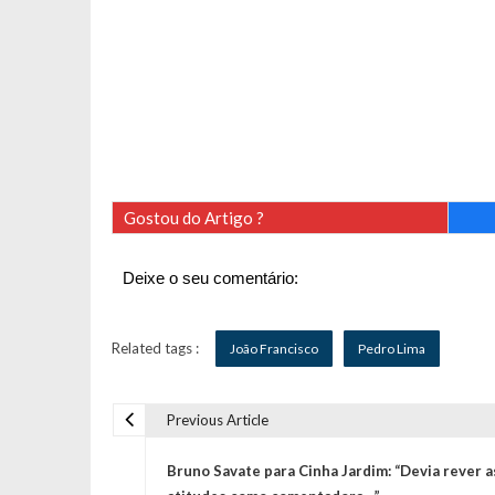
Gostou do Artigo ?
Deixe o seu comentário:
Related tags :
João Francisco
Pedro Lima
Previous Article
N
Bruno Savate para Cinha Jardim: “Devia rever a