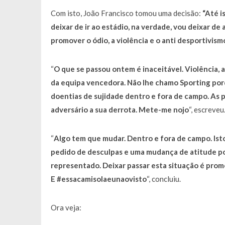
Com isto, João Francisco tomou uma decisão:
“Até i
deixar de ir ao estádio, na verdade, vou deixar de 
promover o ódio, a violência e o anti desportivismo
“
O que se passou ontem é inaceitável. Violência, a
da equipa vencedora. Não lhe chamo Sporting porq
doentias de sujidade dentro e fora de campo. As 
adversário a sua derrota. Mete-me nojo
“, escreveu
“
Algo tem que mudar. Dentro e fora de campo. Isto 
pedido de desculpas e uma mudança de atitude po
representado. Deixar passar esta situação é promov
E #essacamisolaeunaovisto
“, concluiu.
Ora veja: