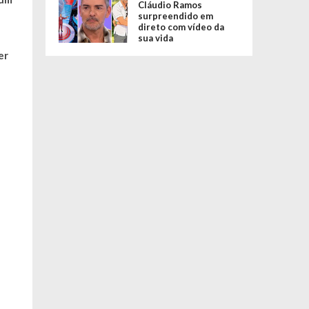
Cláudio Ramos
surpreendido em
direto com vídeo da
sua vida
er