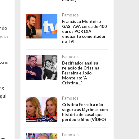
Famosos
Francisco Monteiro
GASTAVA cerca de 400
r do
euros POR DIA
ista
enquanto comentador
na TVI
Famosos
essou
Decifrador analisa
relação de Cristina
Ferreira e João
Monteiro: “A
Cristina…”
ng
qui
Famosos
Cristina Ferreira não
segura as lágrimas com
história de casal que
perdeu o filho (VÍDEO)
Famosos
 um