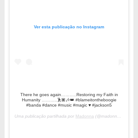
Ver esta publicação no Instagram
There he goes again………..Restoring my Faith in
Humanity ………..🕺🏾🎶👑 #blameitontheboogie
#banda #dance #music #magic ♥️ #jackson5
Uma publicação partilhada por
Madonna
(@madonna) a
16 de