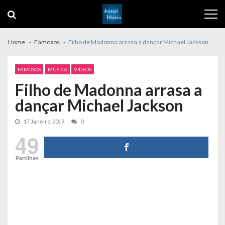
Skip
Skip
to
to
navigation
content
Home
Famosos
Filho de Madonna arrasa a dançar Michael Jackson
FAMOSOS
MÚSICA
VÍDEOS
Filho de Madonna arrasa a
dançar Michael Jackson
17 Janeiro, 2019
0
49
Partilhas