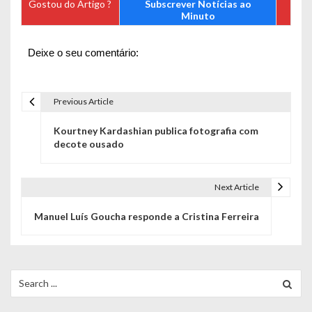
Gostou do Artigo ?
Subscrever Notícias ao
Minuto
Deixe o seu comentário:
Previous Article
N
Kourtney Kardashian publica fotografia com
a
decote ousado
v
e
Next Article
g
Manuel Luís Goucha responde a Cristina Ferreira
a
ç
Search
ã
for: