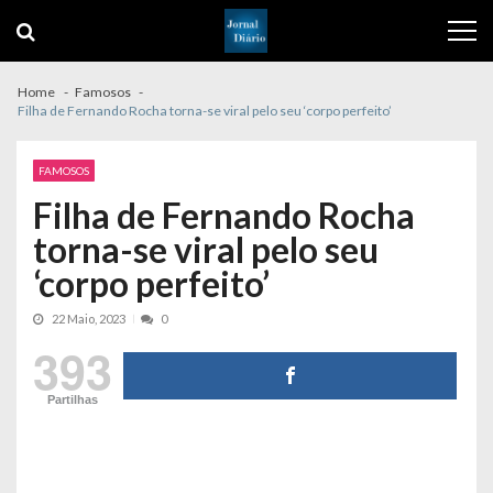
Skip
Skip
to
to
navigation
content
Home
Famosos
Filha de Fernando Rocha torna-se viral pelo seu ‘corpo perfeito’
FAMOSOS
Filha de Fernando Rocha
torna-se viral pelo seu
‘corpo perfeito’
22 Maio, 2023
0
393
Partilhas