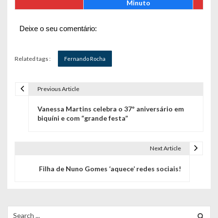
Minuto
Deixe o seu comentário:
Related tags :
Fernando Rocha
Previous Article
N
Vanessa Martins celebra o 37º aniversário em
a
biquíni e com “grande festa”
v
e
Next Article
g
Filha de Nuno Gomes ‘aquece’ redes sociais!
a
ç
Search
for: