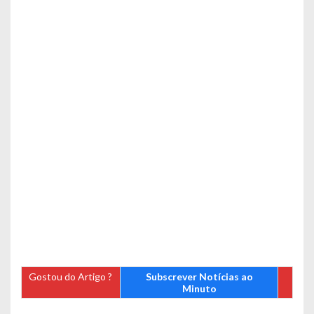
Gostou do Artigo ?
Subscrever Notícias ao
Minuto