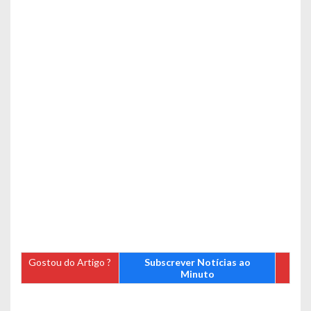
Gostou do Artigo ?
Subscrever Notícias ao
Minuto