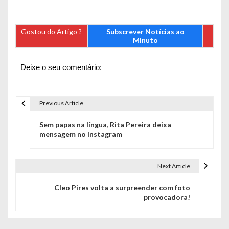
Gostou do Artigo ?
Subscrever Notícias ao
Minuto
Deixe o seu comentário:
Previous Article
N
Sem papas na língua, Rita Pereira deixa
a
mensagem no Instagram
v
e
Next Article
g
Cleo Pires volta a surpreender com foto
provocadora!
a
ç