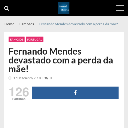
Skip
Skip
to
to
navigation
content
Home
Famosos
Fernando Mendes devastado com a perda da mãe!
FAMOSOS
PORTUGAL
Fernando Mendes
devastado com a perda da
mãe!
17 Dezembro, 2018
0
126
Partilhas