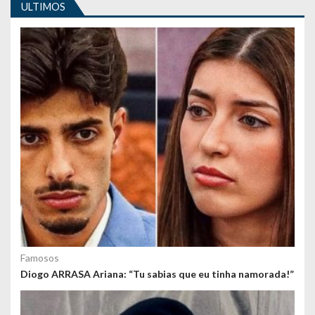
i
ULTIMOS
g
o
s
Famosos
Diogo ARRASA Ariana: “Tu sabias que eu tinha namorada!”