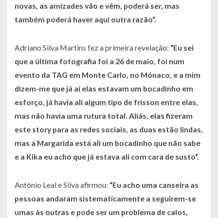
novas, as amizades vão e vêm, poderá ser, mas
também poderá haver aqui outra razão
“.
Adriano Silva Martins fez a primeira revelação:
“
Eu sei
que a última fotografia foi a 26 de maio, foi num
evento da TAG em Monte Carlo, no Mónaco, e a mim
dizem-me que já aí elas estavam um bocadinho em
esforço, já havia ali algum tipo de frisson entre elas,
mas não havia uma rutura total. Aliás, elas fizeram
este
story
para as redes sociais, as duas estão lindas,
mas a Margarida está ali um bocadinho que não sabe
e a Kika eu acho que já estava ali com cara de susto
“.
António Leal e Silva afirmou:
“
Eu acho uma canseira as
pessoas andaram sistematicamente a seguirem-se
umas às outras e pode ser um problema de calos,