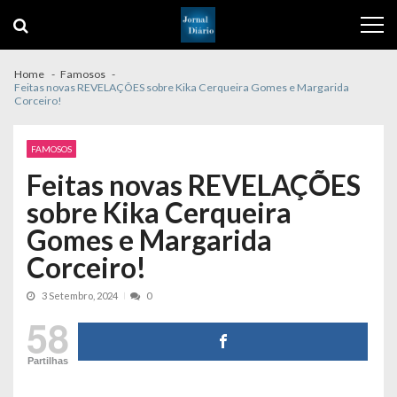
Skip
Skip
to
to
navigation
content
Home
Famosos
Feitas novas REVELAÇÕES sobre Kika Cerqueira Gomes e Margarida
Corceiro!
FAMOSOS
Feitas novas REVELAÇÕES
sobre Kika Cerqueira
Gomes e Margarida
Corceiro!
3 Setembro, 2024
0
58
Partilhas