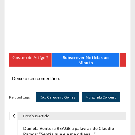
Gostou do Artigo ?
Subscrever Notícias ao
Minuto
Deixe o seu comentário:
Related tags :
Kika Cerqueira Gomes
Margarida Corceiro
Previous Article
N
Daniela Ventura REAGE a palavras de Cláudio
a
Ramos: “Sentia que ele me odiava…”