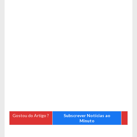
Gostou do Artigo ?
Subscrever Notícias ao
Minuto