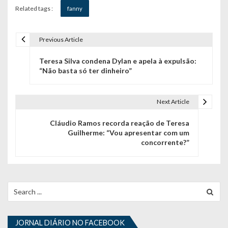
Related tags :
fanny
Previous Article
N
Teresa Silva condena Dylan e apela à expulsão:
a
“Não basta só ter dinheiro”
v
e
Next Article
g
Cláudio Ramos recorda reação de Teresa
Guilherme: “Vou apresentar com um
a
concorrente?”
ç
ã
Search
o
for:
d
JORNAL DIÁRIO NO FACEBOOK