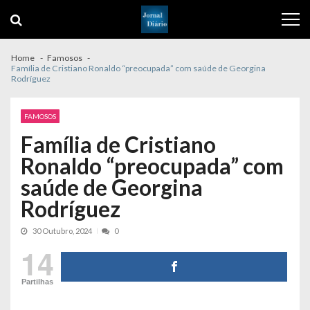
Skip
Skip
to
to
navigation
content
Home
Famosos
Família de Cristiano Ronaldo “preocupada” com saúde de Georgina
Rodríguez
FAMOSOS
Família de Cristiano
Ronaldo “preocupada” com
saúde de Georgina
Rodríguez
30 Outubro, 2024
0
14
Partilhas