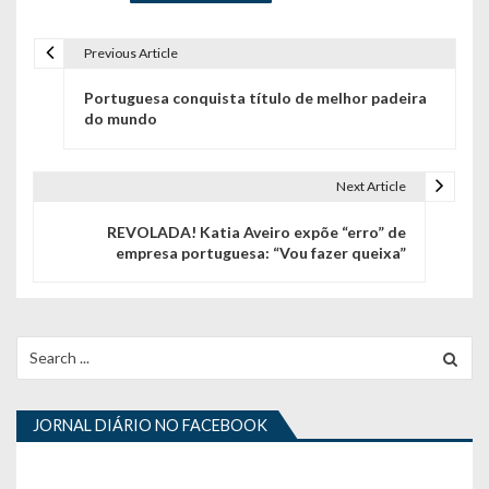
Previous Article
N
Portuguesa conquista título de melhor padeira
a
do mundo
v
e
Next Article
g
REVOLADA! Katia Aveiro expõe “erro” de
empresa portuguesa: “Vou fazer queixa”
a
ç
ã
Search
for:
o
d
JORNAL DIÁRIO NO FACEBOOK
e