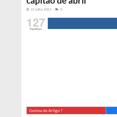
capitão de abril
Maria Botelho Moniz coloca ‘pontos
25 Julho, 2021
0
Sara Santos fica em “pânico” durant
127
Filipe Delgado volta a imitar o inst
Partilhas
Gonçalo Quinaz CRITICA “dança” d
Catarina Miranda revela “cachet” ap
PSP já tomou medidas em relação a
Inês e Dylan divertem fãs com vídeo
Diogo ARRASA Ariana: “Tu sabias q
Nem vai acreditar na atual profissã
Francisco Monteiro GASTAVA cerc
Gostou do Artigo ?