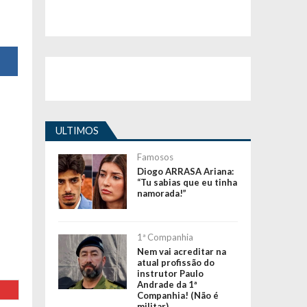
ULTIMOS
Famosos
Diogo ARRASA Ariana:
“Tu sabias que eu tinha
namorada!”
1ª Companhia
Nem vai acreditar na
atual profissão do
instrutor Paulo
Andrade da 1ª
Companhia! (Não é
militar)