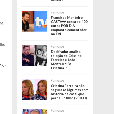
Famosos
Francisco Monteiro
GASTAVA cerca de 400
de
euros POR DIA
enquanto comentador
na TVI
alho
Famosos
Decifrador analisa
relação de Cristina
Ferreira e João
Monteiro: “A
36 e
Cristina…”
Famosos
Cristina Ferreira não
segura as lágrimas com
história de casal que
perdeu o filho (VÍDEO)
Famosos