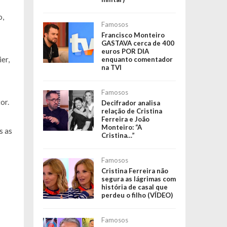
o,
Famosos
Francisco Monteiro
GASTAVA cerca de 400
euros POR DIA
er,
enquanto comentador
na TVI
Famosos
or.
Decifrador analisa
relação de Cristina
Ferreira e João
Monteiro: “A
s as
Cristina…”
Famosos
Cristina Ferreira não
segura as lágrimas com
história de casal que
perdeu o filho (VÍDEO)
Famosos