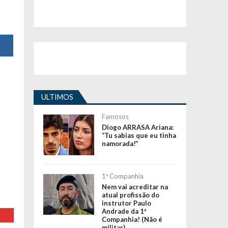
ULTIMOS
Famosos
Diogo ARRASA Ariana:
“Tu sabias que eu tinha
namorada!”
1ª Companhia
Nem vai acreditar na
atual profissão do
instrutor Paulo
Andrade da 1ª
Companhia! (Não é
militar)