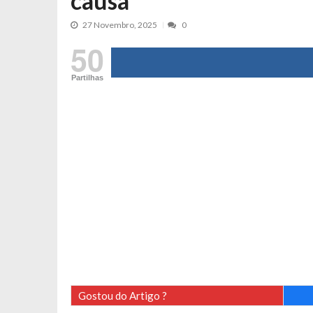
causa
Cristina Ferreira faz aviso sério sob
27 Novembro, 2025
0
Aproximação? Margarida Corceiro “v
50
Grávida? Noélia Pereira faz revelaç
Catarina Miranda critica trabalho
Partilhas
Andrea Soares revela que esteve gr
Maria Botelho Moniz coloca ‘pontos
Sara Santos fica em “pânico” durant
Filipe Delgado volta a imitar o inst
Gonçalo Quinaz CRITICA “dança” d
Catarina Miranda revela “cachet” ap
PSP já tomou medidas em relação a
Inês e Dylan divertem fãs com vídeo
Diogo ARRASA Ariana: “Tu sabias q
Nem vai acreditar na atual profissã
Gostou do Artigo ?
Francisco Monteiro GASTAVA cerc